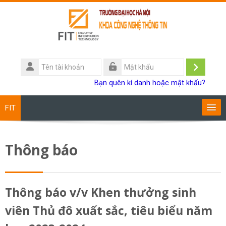
Chuyển tới nội dung chính
Tên
tài
Đăng
Mật
Bạn quên kí danh hoặc mật khẩu?
khoản
khẩu
nhập
FIT
Chương trình đào tạo
Thông báo
Giảng viên
Sinh viên
Thông báo v/v Khen thưởng sinh
viên Thủ đô xuất sắc, tiêu biểu năm
Research