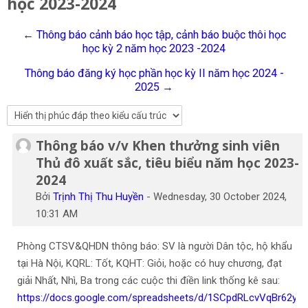
học 2023-2024
Tiếng Việt
← Thông báo cảnh báo học tập, cảnh báo buộc thôi học
Tìm
học kỳ 2 năm học 2023 -2024
kiếm
Gửi
khoá
Thông báo đăng ký học phần học kỳ II năm học 2024 -
học
2025 →
Thông báo v/v Khen thưởng sinh viên
Số lượng các câu trả lời: 0
Thủ đô xuất sắc, tiêu biểu năm học 2023-
2024
Bởi
Trịnh Thị Thu Huyền
-
Wednesday, 30 October 2024,
10:31 AM
Phòng CTSV&QHDN thông báo: SV là người Dân tộc, hộ khẩu
tại Hà Nội, KQRL: Tốt, KQHT: Giỏi, hoặc có huy chương, đạt
giải Nhất, Nhì, Ba trong các cuộc thi điền link thống kê sau:
https://docs.google.com/spreadsheets/d/1SCpdRLcvVqBr62yIP