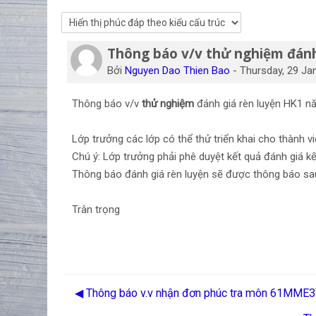
Thông báo v/v thử nghiệm đánh
Số lượng các câu trả lời: 0
Bởi
Nguyen Dao Thien Bao
-
Thursday, 29 Ja
Thông báo v/v
thử nghiệm
đánh giá rèn luyện HK1 
Lớp trưởng các lớp có thể thử triển khai cho thành v
Chú ý: Lớp trưởng phải phê duyệt kết quả đánh giá kết
Thông báo đánh giá rèn luyện sẽ được thông báo sa
Trân trọng
◀︎ Thông báo v.v nhận đơn phúc tra môn 61MME