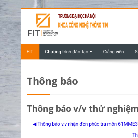
Chuyển tới nội dung chính
FIT
Chương trình đào tạo
Giảng viên
S
Thông báo
Thông báo v/v thử nghiệm
◀︎ Thông báo v.v nhận đơn phúc tra môn 61MME
Th