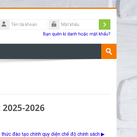
Tên
ài
Đăng
Mật
Bạn quên kí danh hoặc mật khẩu?
khoản
khẩu
nhập
Tìm
kiếm
Gửi
khoá
học
 2025-2026
 thức đào tạo chính quy diện chế độ chính sách ▶︎