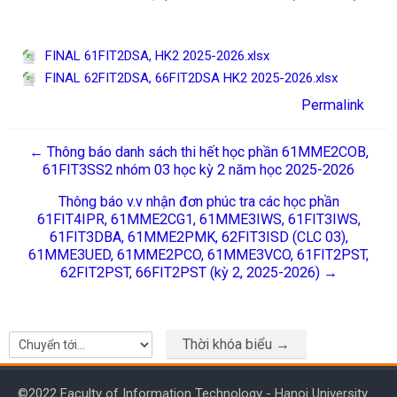
FINAL 61FIT2DSA, HK2 2025-2026.xlsx
FINAL 62FIT2DSA, 66FIT2DSA HK2 2025-2026.xlsx
Permalink
← Thông báo danh sách thi hết học phần 61MME2COB,
61FIT3SS2 nhóm 03 học kỳ 2 năm học 2025-2026
Thông báo v.v nhận đơn phúc tra các học phần
61FIT4IPR, 61MME2CG1, 61MME3IWS, 61FIT3IWS,
61FIT3DBA, 61MME2PMK, 62FIT3ISD (CLC 03),
61MME3UED, 61MME2PCO, 61MME3VCO, 61FIT2PST,
62FIT2PST, 66FIT2PST (kỳ 2, 2025-2026) →
Thời khóa biểu →
Chuyển tới...
©2022 Faculty of Information Technology - Hanoi University