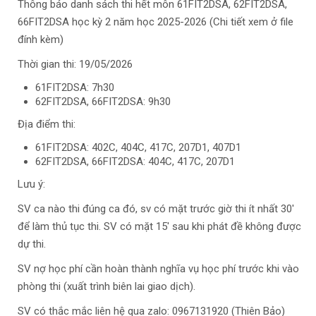
Thông báo danh sách thi hết môn 61FIT2DSA, 62FIT2DSA,
66FIT2DSA học kỳ 2 năm học 2025-2026 (Chi tiết xem ở file
đính kèm)
Thời gian thi: 19/05/2026
61FIT2DSA: 7h30
62FIT2DSA, 66FIT2DSA: 9h30
Địa điểm thi:
61FIT2DSA: 402C, 404C, 417C, 207D1, 407D1
62FIT2DSA, 66FIT2DSA: 404C, 417C, 207D1
Lưu ý:
SV ca nào thi đúng ca đó, sv có mặt trước giờ thi ít nhất 30'
để làm thủ tục thi. SV có mặt 15' sau khi phát đề không được
dự thi.
SV nợ học phí cần hoàn thành nghĩa vụ học phí trước khi vào
phòng thi (xuất trình biên lai giao dịch).
SV có thắc mắc liên hệ qua zalo: 0967131920 (Thiên Bảo)