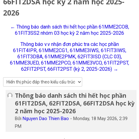
66FIT2DSA học kỳ 2 năm học 2025-
Tiếng Việt
2026
Tìm
kiếm
Gửi
← Thông báo danh sách thi hết học phần 61MME2COB,
khoá
61FIT3SS2 nhóm 03 học kỳ 2 năm học 2025-2026
học
Thông báo v.v nhận đơn phúc tra các học phần
61FIT4IPR, 61MME2CG1, 61MME3IWS, 61FIT3IWS,
61FIT3DBA, 61MME2PMK, 62FIT3ISD (CLC 03),
61MME3UED, 61MME2PCO, 61MME3VCO, 61FIT2PST,
62FIT2PST, 66FIT2PST (kỳ 2, 2025-2026) →
Thông báo danh sách thi hết học phần
Số lượng các câu trả lời: 0
61FIT2DSA, 62FIT2DSA, 66FIT2DSA học kỳ
2 năm học 2025-2026
Bởi
Nguyen Dao Thien Bao
-
Monday, 18 May 2026, 2:39
PM