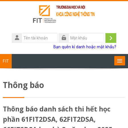
Chuyển tới nội dung chính
Tên
tài
Đăng
Mật
Bạn quên kí danh hoặc mật khẩu?
khoản
khẩu
nhập
FIT
Chương trình đào tạo
Thông báo
Giảng viên
Sinh viên
Thông báo danh sách thi hết học
phần 61FIT2DSA, 62FIT2DSA,
Research