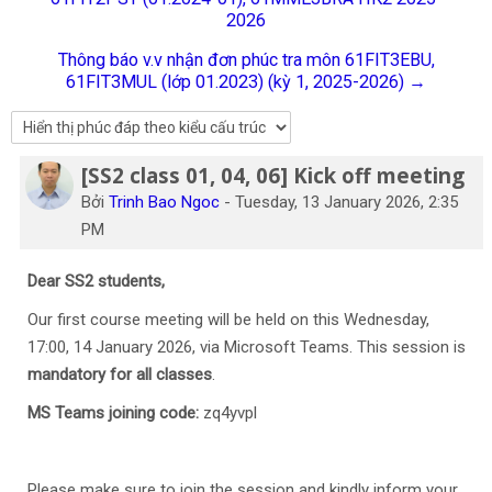
2026
Tiếng Việt
Thông báo v.v nhận đơn phúc tra môn 61FIT3EBU,
Tìm
61FIT3MUL (lớp 01.2023) (kỳ 1, 2025-2026) →
kiếm
Gửi
khoá
học
[SS2 class 01, 04, 06] Kick off meeting
Số lượng các câu trả lời: 0
Bởi
Trinh Bao Ngoc
-
Tuesday, 13 January 2026, 2:35
PM
Dear SS2 students,
Our first course meeting will be held on this
Wednesday,
17:00, 14 January 2026
,
via
Microsoft Teams
.
This session is
mandatory for all classes
.
MS Teams joining code:
zq4yvpl
Please make sure to join the session and kindly inform your