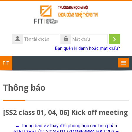
Chuyển tới nội dung chính
Tên
tài
Đăng
Mật
Bạn quên kí danh hoặc mật khẩu?
khoản
khẩu
nhập
FIT
Chương trình đào tạo
Thông báo
Giảng viên
Sinh viên
[SS2 class 01, 04, 06] Kick off meeting
Research
← Thông báo v.v thay đổi phòng học các học phần
61FIT2PST (01.2024-01), 61MME3BRA HK2 2025-