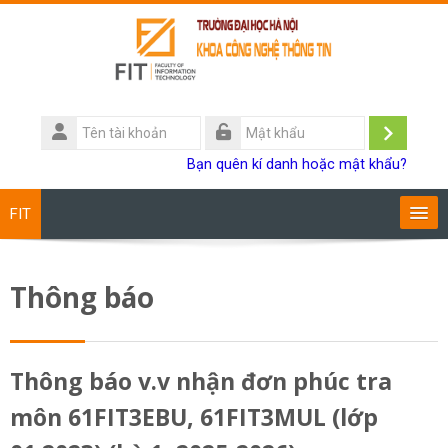
Chuyển tới nội dung chính
Tên
tài
Đăng
Mật
Bạn quên kí danh hoặc mật khẩu?
khoản
khẩu
nhập
FIT
Chương trình đào tạo
Thông báo
Giảng viên
Sinh viên
Thông báo v.v nhận đơn phúc tra
môn 61FIT3EBU, 61FIT3MUL (lớp
Research