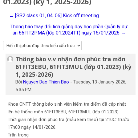
01.2023) (kỳ 1, 2025-2026)
Tiếng Việt
← [SS2 class 01, 04, 06] Kick off meeting
Tìm
kiếm
Gửi
Thông báo thay đổi lịch giảng dạy học phần Quản lý dự
khoá
án 66FIT2PMA (lớp 01.2024TT) ngày 15/01/2026 →
học
Thông báo v.v nhận đơn phúc tra môn
Số lượng các câu trả lời: 0
61FIT3EBU, 61FIT3MUL (lớp 01.2023) (kỳ
1, 2025-2026)
Bởi
Nguyen Dao Thien Bao
-
Tuesday, 13 January 2026,
5:35 PM
Khoa CNTT thông báo sinh viên kiểm tra điểm đã cập nhật
lên hệ thống môn 61FIT3EBU, 61FIT3MUL (lớp 01.2023)
Thời gian nhận đơn phúc tra (mẫu kèm theo) tại 210C: trước
17h00 ngày 14/01/2026.
Trân trọng.