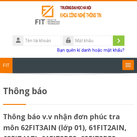
Chuyển tới nội dung chính
Tên
tài
Đăng
Mật
Bạn quên kí danh hoặc mật khẩu?
khoản
khẩu
nhập
FIT
Chương trình đào tạo
Thông báo
Giảng viên
Sinh viên
Thông báo v.v nhận đơn phúc tra
môn 62FIT3AIN (lớp 01), 61FIT2AIN,
Research