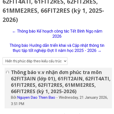
62FIT4ATI, 61FIT2RES, 62FIT2RES,
Tiếng Việt
61MME2RES, 66FIT2RES (kỳ 1, 2025-
Tìm
2026)
kiếm
Gửi
khoá
học
← Thông báo Kế hoạch công tác Tết Bính Ngọ năm
2026
Thông báo Hướng dẫn triển khai và Cập nhật thông tin
thực tập tốt nghiệp Đợt II năm học 2025 - 2026 →
Thông báo v.v nhận đơn phúc tra môn
Số lượng các câu trả lời: 0
62FIT3AIN (lớp 01), 61FIT2AIN, 62FIT4ATI,
61FIT2RES, 62FIT2RES, 61MME2RES,
66FIT2RES (kỳ 1, 2025-2026)
Bởi
Nguyen Dao Thien Bao
-
Wednesday, 21 January 2026,
3:51 PM