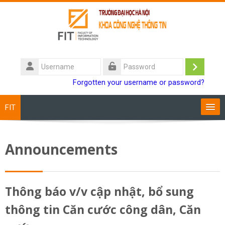
Skip to main content
Username
Log
Password
Forgotten your username or password?
in
FIT
Training Programs
Announcements
Staff
Students
Thông báo v/v cập nhật, bổ sung
thông tin Căn cước công dân, Căn
Research