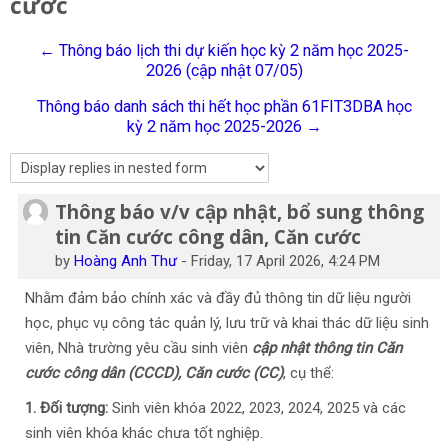
cước
English
← Thông báo lịch thi dự kiến học kỳ 2 năm học 2025-
Search
2026 (cập nhật 07/05)
courses
Sub
Thông báo danh sách thi hết học phần 61FIT3DBA học
kỳ 2 năm học 2025-2026 →
Thông báo v/v cập nhật, bổ sung thông
Number of replies: 0
tin Căn cước công dân, Căn cước
by
Hoàng Anh Thư
-
Friday, 17 April 2026, 4:24 PM
Nhằm đảm bảo chính xác và đầy đủ thông tin dữ liệu người
học, phục vụ công tác quản lý, lưu trữ và khai thác dữ liệu sinh
viên, Nhà trường yêu cầu sinh viên
cập nhật thông tin Căn
cước công dân (CCCD), Căn cước (CC)
, cụ thể:
1. Đối tượng:
Sinh viên khóa 2022, 2023, 2024, 2025 và các
sinh viên khóa khác chưa tốt nghiệp.