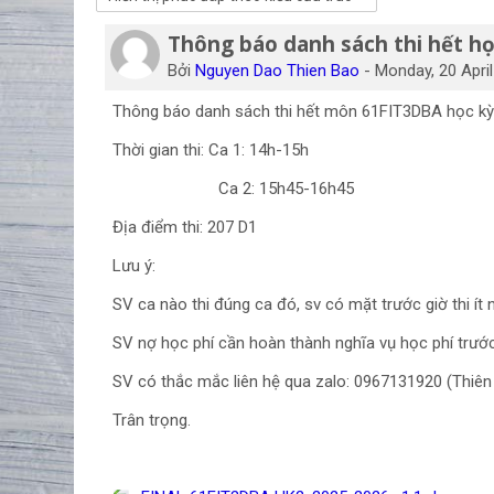
Thông báo danh sách thi hết h
Số lượng các câu trả lời: 0
Bởi
Nguyen Dao Thien Bao
-
Monday, 20 Apri
Thông báo danh sách thi hết môn 61FIT3DBA học kỳ 
Thời gian thi: Ca 1: 14h-15h
Ca 2: 15h45-16h45
Địa điểm thi: 207 D1
Lưu ý:
SV ca nào thi đúng ca đó, sv có mặt trước giờ thi ít 
SV nợ học phí cần hoàn thành nghĩa vụ học phí trước k
SV có thắc mắc liên hệ qua zalo: 0967131920 (Thiê
Trân trọng.