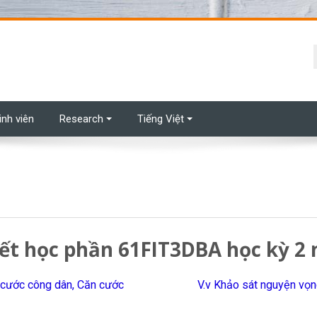
t
inh viên
Research
Tiếng Việt
hết học phần 61FIT3DBA học kỳ 2
n cước công dân, Căn cước
V.v Khảo sát nguyện vọ