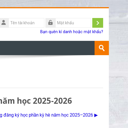
Tên
ài
Đăng
Mật
Bạn quên kí danh hoặc mật khẩu?
khoản
khẩu
nhập
Tìm
kiếm
Gửi
khoá
học
 năm học 2025-2026
ng đăng ký học phần kỳ hè năm học 2025–2026 ▶︎