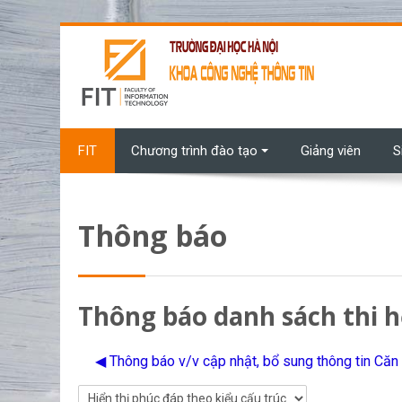
Chuyển tới nội dung chính
FIT
Chương trình đào tạo
Giảng viên
S
Thông báo
Thông báo danh sách thi 
◀︎ Thông báo v/v cập nhật, bổ sung thông tin Că