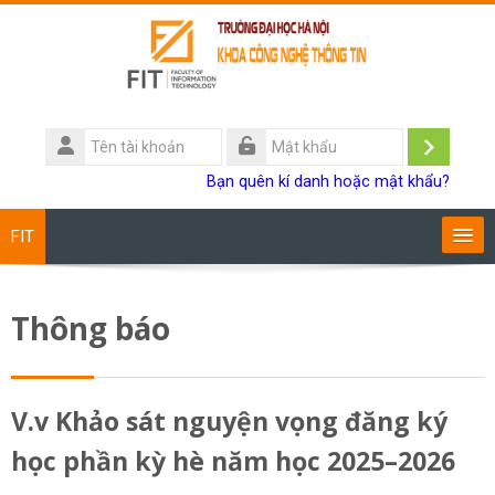
Chuyển tới nội dung chính
Tên
tài
Đăng
Mật
Bạn quên kí danh hoặc mật khẩu?
khoản
khẩu
nhập
FIT
Chương trình đào tạo
Thông báo
Giảng viên
Sinh viên
V.v Khảo sát nguyện vọng đăng ký
học phần kỳ hè năm học 2025–2026
Research