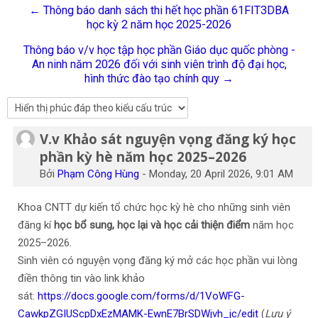
← Thông báo danh sách thi hết học phần 61FIT3DBA
Tiếng Việt
học kỳ 2 năm học 2025-2026
Tìm
Thông báo v/v học tập học phần Giáo dục quốc phòng -
kiếm
Gửi
An ninh năm 2026 đối với sinh viên trình độ đại học,
khoá
hình thức đào tạo chính quy →
học
V.v Khảo sát nguyện vọng đăng ký học
Số lượng các câu trả lời: 0
phần kỳ hè năm học 2025–2026
Bởi
Phạm Công Hùng
-
Monday, 20 April 2026, 9:01 AM
Khoa CNTT dự kiến tổ chức học kỳ hè cho những sinh viên
đăng kí
h
ọc bổ sung, học lại và học cải thiện
điểm
năm học
2025–2026.
Sinh viên có nguyện vọng đăng ký mở các học phần vui lòng
điền thông tin vào link khảo
sát:
https://docs.google.com/forms/d/1VoWFG-
CawkpZGIUScpDxEzMAMK-EwnE7BrSDWjvh_jc/edit
(
Lưu ý