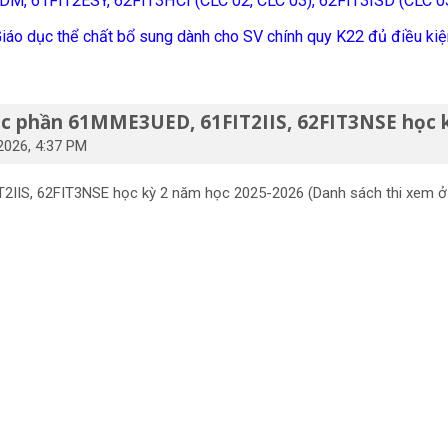
T3BDM, 61FIT2ESY, 62FIT3HCI (CLC 02, CLC 03), 62FIT3ISD (CL
áo dục thể chất bổ sung dành cho SV chính quy K22 đủ điều kiện
ọc phần 61MME3UED, 61FIT2IIS, 62FIT3NSE học 
2026, 4:37 PM
IIS, 62FIT3NSE học kỳ 2 năm học 2025-2026 (Danh sách thi xem ở f
h00
h00
h45 - 10h00