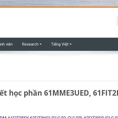
t
inh viên
Research
Tiếng Việt
hết học phần 61MME3UED, 61FIT2II