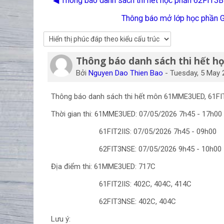
◀︎ Thông báo danh sách thi hết học phần 62FI
Thông báo mở lớp học phần Gi
Thông báo danh sách thi hết h
Số lượng các câu trả lời: 0
Bởi
Nguyen Dao Thien Bao
-
Tuesday, 5 May 
Thông báo danh sách thi hết môn 61MME3UED, 61FIT2
Thời gian thi: 61MME3UED: 07/05/2026 7h45 - 17
61FIT2IIS: 07/05/2026 7h45 - 09
62FIT3NSE: 07/05/2026 9
Địa điểm thi: 61MME3UED: 717C
61FIT2IIS: 402C, 404C, 414C
62FIT3NSE: 402C, 404C
Lưu ý: