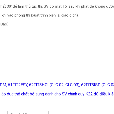
nhất 30' để làm thủ tục thi. SV có mặt 15' sau khi phát đề không đượ
hi vào phòng thi (xuất trình biên lai giao dịch).
n Bảo)
T3BDM, 61FIT2ESY, 62FIT3HCI (CLC 02, CLC 03), 62FIT3ISD (CL
áo dục thể chất bổ sung dành cho SV chính quy K22 đủ điều kiện