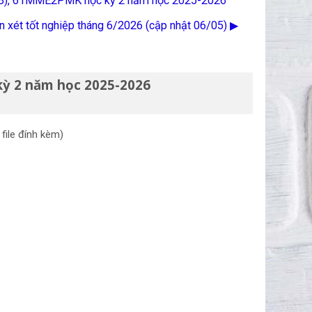
C 03), 61MME2PMK học kỳ 2 năm học 2025-2026
 xét tốt nghiệp tháng 6/2026 (cập nhật 06/05) ▶︎
kỳ 2 năm học 2025-2026
ile đính kèm)