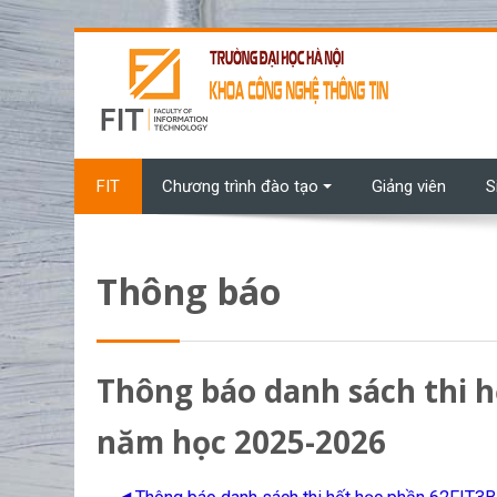
Chuyển tới nội dung chính
FIT
Chương trình đào tạo
Giảng viên
S
Thông báo
Thông báo danh sách thi 
năm học 2025-2026