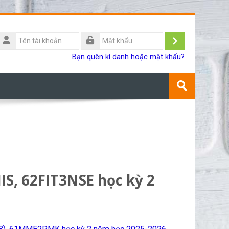
Tên
ài
Đăng
Mật
Bạn quên kí danh hoặc mật khẩu?
khoản
khẩu
nhập
Tìm
kiếm
Gửi
khoá
học
S, 62FIT3NSE học kỳ 2