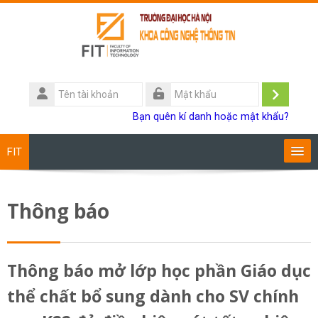
Chuyển tới nội dung chính
Tên
tài
Đăng
Mật
Bạn quên kí danh hoặc mật khẩu?
khoản
khẩu
nhập
FIT
Chương trình đào tạo
Thông báo
Giảng viên
Sinh viên
Thông báo mở lớp học phần Giáo dục
thể chất bổ sung dành cho SV chính
Research