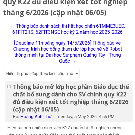
quy K22 đủ điều kiện xét tốt nghiệp
Tiếng Việt
tháng 6/2026 (cập nhật 06/05)
Tìm
kiếm
Gửi
← Thông báo danh sách thi hết học phần 61MME3UED,
khoá
61FIT2IIS, 62FIT3NSE học kỳ 2 năm học 2025-2026
học
[Deadline 11h sáng ngày 14/5/2026] Thông báo về
Chương trình học bổng tham dự lớp học hè về Robot
thông minh tại Đại học Sư phạm Quảng Tây - Trung
Quốc →
Thông báo mở lớp học phần Giáo dục thể
Số lượng các câu trả lời: 0
chất bổ sung dành cho SV chính quy K22
đủ điều kiện xét tốt nghiệp tháng 6/2026
(cập nhật 06/05)
Bởi
Hoàng Anh Thư
-
Tuesday, 5 May 2026, 4:56 PM
Hiện tại còn nhiều sinh viên K22 chuẩn bị tốt nghiệp nhưng