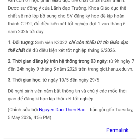
vẫn còn
01 học phần Giáo dục thể chất
chưa hoàn thành.
Được sự đồng ý của Lãnh đạo Trường, Khoa Giáo dục thể
chất sẽ mở lớp bồ sung cho SV đăng ký học đề kịp hoàn
thành CTĐT, đủ điều kiện xét tốt nghiệp đợt 1 vào tháng 6
năm 2026 tới đây.
1. Đối tượng:
Sinh viên K2022
chỉ còn thiếu 01 tín Giáo dục
thể chất
để đủ điều kiện xét tốt nghiệp tháng 6/2026.
2. Thời gian đăng ký trên hệ thống trong 03 ngày:
từ 9h ngày 7
đến 24h ngày 9 tháng 5 năm 2026 trên trang qldt.hanu.edu.vn.
3. Thời gian học:
từ ngày 10/5 đến ngày 29/5
Đề nghị sinh viên nắm bắt thông tin và chú ý các mốc thời
gian để đăng kí học kịp thời xét tốt nghiệp.
(Chỉnh sửa bới
Nguyen Dao Thien Bao
- bản gửi gốc Tuesday,
5 May 2026, 4:56 PM)
Permalink