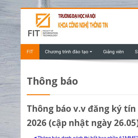
Chuyển tới nội dung chính
FIT
Chương trình đào tạo
Giảng viên
S
Thông báo
Thông báo v.v đăng ký tín
2026 (cập nhật ngày 26.05