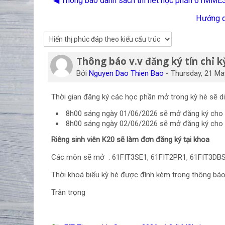
◀︎ Thông báo danh sách thi hết học phần 61MM
Hướng dẫ
Thông báo v.v đăng ký tín chỉ 
Số lượng các câu trả lời: 0
Bởi
Nguyen Dao Thien Bao
-
Thursday, 21 Ma
Thời gian đăng ký các học phần mở trong kỳ hè sẽ 
8h00 sáng ngày 01/06/2026 sẽ mở đăng ký cho 
8h00 sáng ngày 02/06/2026 sẽ mở đăng ký cho 
Riêng sinh viên K20 sẽ làm đơn đăng ký tại khoa
Các môn sẽ mở : 61FIT3SE1, 61FIT2PR1, 61FIT3DBS
Thời khoá biểu kỳ hè được đính kèm trong thông báo 
Trân trọng