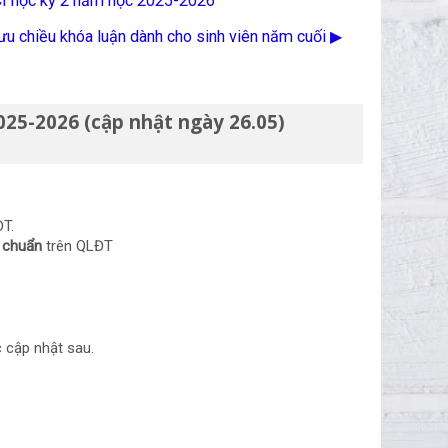
CI học kỳ 2 năm học 2025-2026
u chiều khóa luận dành cho sinh viên năm cuối ▶︎
025-2026 (cập nhật ngày 26.05)
ĐT.
u chuẩn
trên QLĐT
 cập nhật sau.