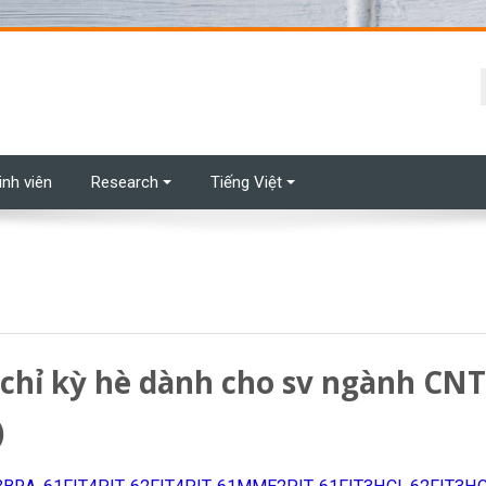
t
inh viên
Research
Tiếng Việt
 chỉ kỳ hè dành cho sv ngành CNT
)