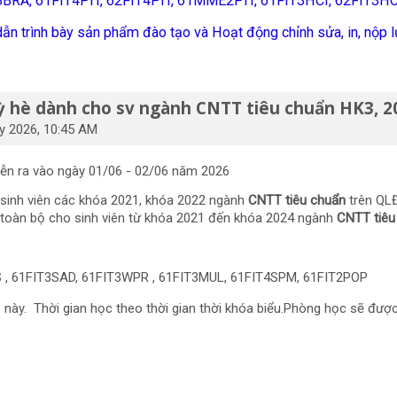
E3BRA, 61FIT4PIT, 62FIT4PIT, 61MME2PIT, 61FIT3HCI, 62FIT3H
n trình bày sản phẩm đào tạo và Hoạt động chỉnh sửa, in, nộp lư
kỳ hè dành cho sv ngành CNTT tiêu chuẩn HK3, 2
y 2026, 10:45 AM
diễn ra vào ngày 01/06 - 02/06 năm 2026
sinh viên các khóa 2021, khóa 2022 ngành
CNTT tiêu chuẩn
trên QL
toàn bộ cho sinh viên từ khóa 2021 đến khóa 2024 ngành
CNTT tiê
 , 61FIT3SAD, 61FIT3WPR , 61FIT3MUL, 61FIT4SPM, 61FIT2POP
này. Thời gian học theo thời gian thời khóa biểu.Phòng học sẽ được