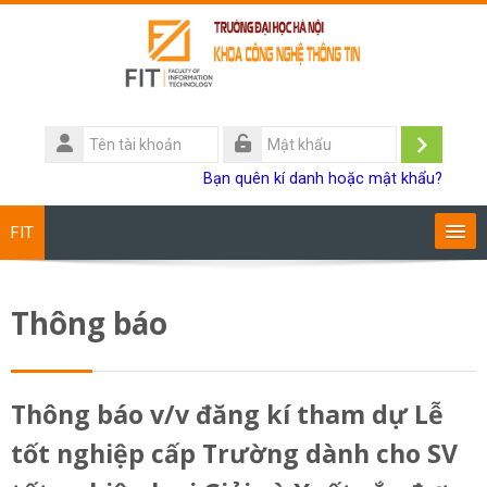
Chuyển tới nội dung chính
Tên
tài
Đăng
Mật
Bạn quên kí danh hoặc mật khẩu?
khoản
khẩu
nhập
FIT
Chương trình đào tạo
Thông báo
Giảng viên
Sinh viên
Thông báo v/v đăng kí tham dự Lễ
tốt nghiệp cấp Trường dành cho SV
Research