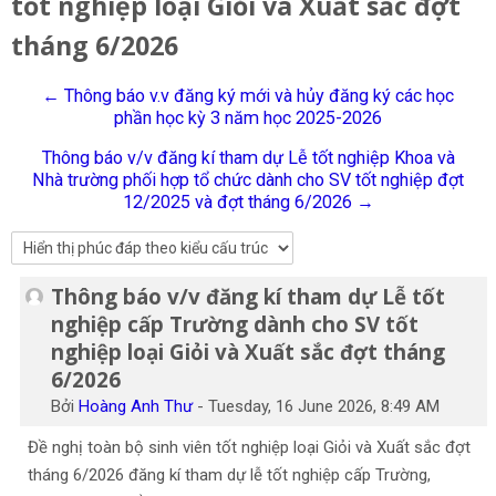
tốt nghiệp loại Giỏi và Xuất sắc đợt
Tiếng Việt
tháng 6/2026
Tìm
kiếm
Gửi
← Thông báo v.v đăng ký mới và hủy đăng ký các học
khoá
phần học kỳ 3 năm học 2025-2026
học
Thông báo v/v đăng kí tham dự Lễ tốt nghiệp Khoa và
Nhà trường phối hợp tổ chức dành cho SV tốt nghiệp đợt
12/2025 và đợt tháng 6/2026 →
Thông báo v/v đăng kí tham dự Lễ tốt
Số lượng các câu trả lời: 0
nghiệp cấp Trường dành cho SV tốt
nghiệp loại Giỏi và Xuất sắc đợt tháng
6/2026
Bởi
Hoàng Anh Thư
-
Tuesday, 16 June 2026, 8:49 AM
Đề nghị toàn bộ sinh viên tốt nghiệp loại Giỏi và Xuất sắc đợt
tháng 6/2026 đăng kí tham dự lễ tốt nghiệp cấp Trường,