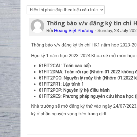
Thông báo v/v đăng ký tín chỉ
Số lượng các câu trả lời: 0
Bởi
Hoàng Việt Phương
-
Sunday, 23 July 202
Thông báo v/v đăng ký tín chỉ HK1 năm học 2023-2
Học kỳ 1 năm học 2023-2024 Khoa sẽ mở môn học 
61FIT2CAL: Toán cao cấp
61FIT2DMA: Toán rời rạc
(Nhóm 01.2022 không đ
61FIT2PCO: Nguyên lý máy tính
(Nhóm 01.2022 k
61FIT2PR1: Lập trình 1
61FIT2POP: Nguyên lý hệ điều hành
61FIT2RES: Phương pháp nguyên cứu khoa học 
Nhà trường sẽ mở đăng ký thử vào ngày 24/07/2023. 
ký ở phần nguyện vọng trên trang qldt.