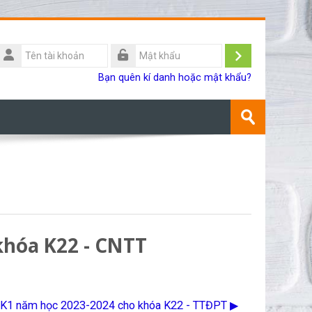
Tên
ài
Đăng
Mật
Bạn quên kí danh hoặc mật khẩu?
khoản
khẩu
nhập
Tìm
kiếm
Gửi
khoá
học
khóa K22 - CNTT
 HK1 năm học 2023-2024 cho khóa K22 - TTĐPT ▶︎