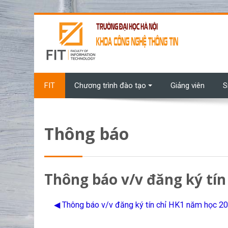
Chuyển tới nội dung chính
FIT
Chương trình đào tạo
Giảng viên
S
Thông báo
Thông báo v/v đăng ký tín
◀︎ Thông báo v/v đăng ký tín chỉ HK1 năm học 