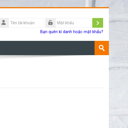
Tên
ài
Đăng
Mật
Bạn quên kí danh hoặc mật khẩu?
khoản
khẩu
nhập
Tìm
kiếm
Gửi
khoá
học