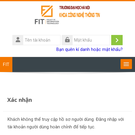
Chuyển tới nội dung chính
Tên
tài
Đăng
Mật
Bạn quên kí danh hoặc mật khẩu?
khoản
khẩu
nhập
FIT
Chương trình đào tạo
Giảng viên
Xác nhận
Sinh viên
Khách không thể truy cập hồ sơ người dùng. Đăng nhập với
Research
tài khoản người dùng hoàn chỉnh để tiếp tục.