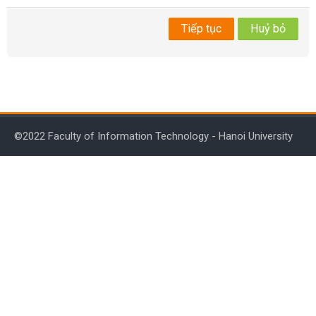
Tiếng Việt
Tiếp tục
Huỷ bỏ
Tìm
kiếm
Gửi
khoá
học
©2022 Faculty of Information Technology - Hanoi University