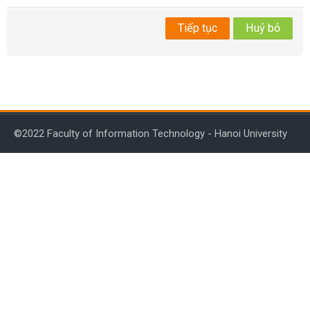
Tiếng Việt
Tiếp tục
Huỷ bỏ
Tìm
kiếm
Gửi
khoá
học
©2022 Faculty of Information Technology - Hanoi University