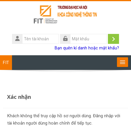
Chuyển tới nội dung chính
Tên
tài
Đăng
Mật
Bạn quên kí danh hoặc mật khẩu?
khoản
khẩu
nhập
FIT
Chương trình đào tạo
Giảng viên
Xác nhận
Sinh viên
Khách không thể truy cập hồ sơ người dùng. Đăng nhập với
Research
tài khoản người dùng hoàn chỉnh để tiếp tục.