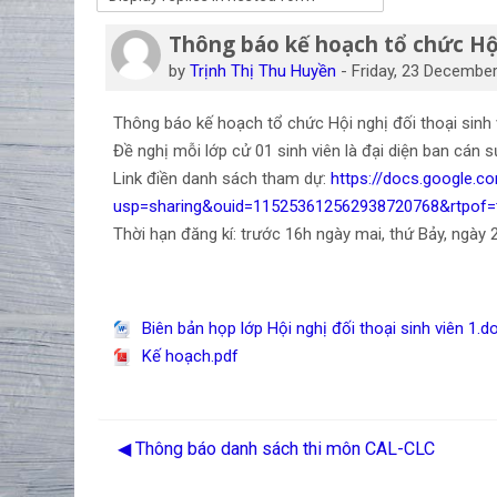
Thông báo kế hoạch tổ chức Hội
Number of replies: 0
by
Trịnh Thị Thu Huyền
-
Friday, 23 Decembe
Thông báo kế hoạch tổ chức Hội nghị đối thoại sinh
Đề nghị mỗi lớp cử 01 sinh viên là đại diện ban cán 
Link điền danh sách tham dự:
https://docs.google.
usp=sharing&ouid=115253612562938720768&rtpof=
Thời hạn đăng kí: trước 16h ngày mai, thứ Bảy, ngày
Biên bản họp lớp Hội nghị đối thoại sinh viên 1.d
Kế hoạch.pdf
◀︎ Thông báo danh sách thi môn CAL-CLC