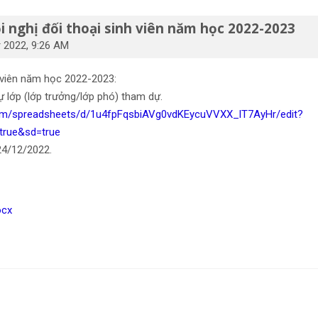
 nghị đối thoại sinh viên năm học 2022-2023
r 2022, 9:26 AM
 viên năm học 2022-2023:
sự lớp (lớp trưởng/lớp phó) tham dự.
com/spreadsheets/d/1u4fpFqsbiAVg0vdKEycuVVXX_lT7AyHr/edit?
true&sd=true
 24/12/2022.
ocx