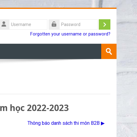
Username
Log
Password
Forgotten your username or password?
in
Search
courses
Submit
ăm học 2022-2023
Thông báo danh sách thi môn B2B ▶︎