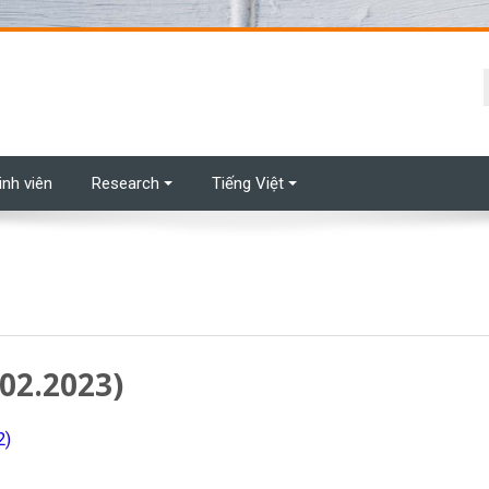
t
inh viên
Research
Tiếng Việt
.02.2023)
2)