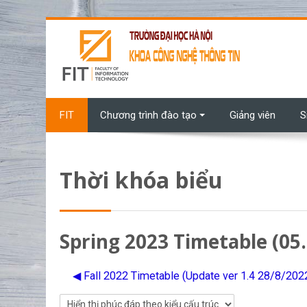
Chuyển tới nội dung chính
FIT
Chương trình đào tạo
Giảng viên
S
Thời khóa biểu
Spring 2023 Timetable (05
◀︎ Fall 2022 Timetable (Update ver 1.4 28/8/202