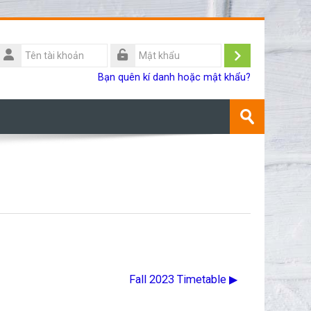
Tên
ài
Đăng
Mật
Bạn quên kí danh hoặc mật khẩu?
khoản
khẩu
nhập
Tìm
kiếm
Gửi
khoá
học
Fall 2023 Timetable ▶︎