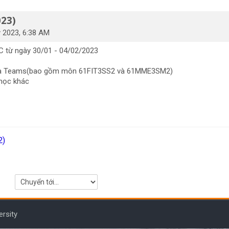
023)
 2023, 6:38 AM
LC từ ngày 30/01 - 04/02/2023
 qua Teams(bao gồm môn 61FIT3SS2 và 61MME3SM2)
học khác
2)
Chuyển tới...
ersity