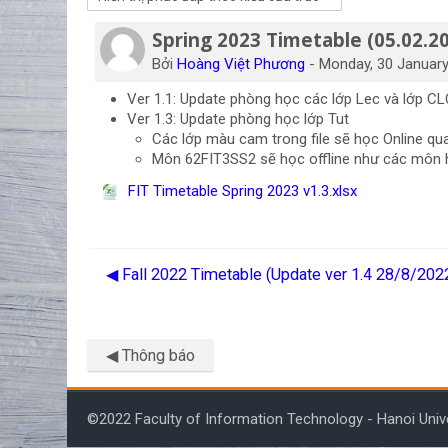
Spring 2023 Timetable (05.02.2
Số lượng các câu trả lời: 0
Bởi
Hoàng Việt Phương
-
Monday, 30 January
Ver 1.1: Update phòng học các lớp Lec và lớp C
Ver 1.3: Update phòng học lớp Tut
Các lớp màu cam trong file sẽ học Online
Môn 62FIT3SS2 sẽ học offline như các môn 
FIT Timetable Spring 2023 v1.3.xlsx
◀︎ Fall 2022 Timetable (Update ver 1.4 28/8/202
◀︎ Thông báo
©2022 Faculty of Information Technology - Hanoi Univ