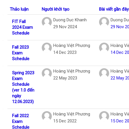
Tiếng Việt
Thảo luận
Người khởi tạo
Bài viết gần đây
Tìm
Danh sách các cuộc thảo luận. Đang hiển
Duong Duc Khanh
Duong Du
FIT Fall
kiếm
Gửi
29 Nov 2024
29 Nov 2
2024 Exam
khoá
Schedule
học
Hoàng Việt Phương
Hoàng Vi
Fall 2023
14 Dec 2023
14 Dec 2
Exam
Schedule
Hoàng Việt Phương
Hoàng Vi
Spring 2023
22 May 2023
22 May 2
Exam
Schedule
(ver 1.0 đến
ngày
12.06.2023)
Hoàng Việt Phương
Hoàng Vi
Fall 2022
15 Dec 2022
15 Dec 2
Exam
Schedule