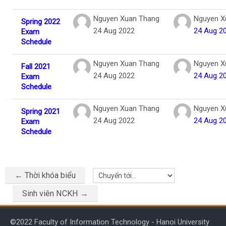
Nguyen Xuan Thang
Nguyen X
Spring 2022
24 Aug 2022
24 Aug 2
Exam
Schedule
Nguyen Xuan Thang
Nguyen X
Fall 2021
24 Aug 2022
24 Aug 2
Exam
Schedule
Nguyen Xuan Thang
Nguyen X
Spring 2021
24 Aug 2022
24 Aug 2
Exam
Schedule
← Thời khóa biểu
Chuyển tới...
Sinh viên NCKH →
©2022 Faculty of Information Technology - Hanoi University