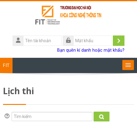
Chuyển tới nội dung chính
Tên
tài
Đăng
Mật
Bạn quên kí danh hoặc mật khẩu?
khoản
khẩu
nhập
FIT
Chương trình đào tạo
Lịch thi
Giảng viên
Sinh viên
Tìm kiếm
Tìm kiếm
Research