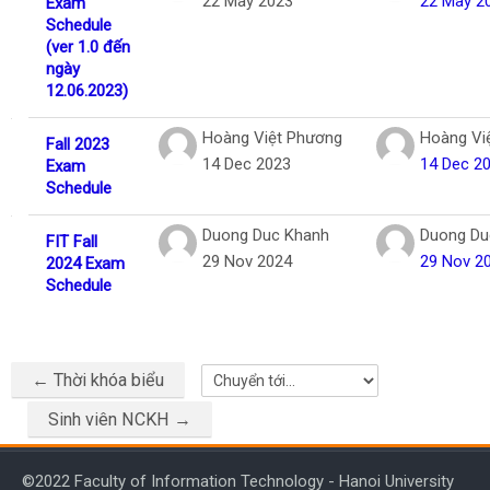
22 May 2023
22 May 2
Exam
Schedule
(ver 1.0 đến
ngày
12.06.2023)
Hoàng Việt Phương
Hoàng Vi
Fall 2023
14 Dec 2023
14 Dec 2
Exam
Schedule
Duong Duc Khanh
Duong Du
FIT Fall
29 Nov 2024
29 Nov 2
2024 Exam
Schedule
← Thời khóa biểu
Chuyển tới...
Sinh viên NCKH →
©2022 Faculty of Information Technology - Hanoi University