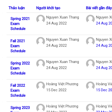
Tiếng Việt
Thảo luận
Người khởi tạo
Bài viết gần đây
Tìm
Danh sách các cuộc thảo luận. Đang hiển
Nguyen Xuan Thang
Nguyen X
Spring 2021
kiếm
Gửi
24 Aug 2022
24 Aug 2
Exam
khoá
Schedule
học
Nguyen Xuan Thang
Nguyen X
Fall 2021
24 Aug 2022
24 Aug 2
Exam
Schedule
Nguyen Xuan Thang
Nguyen X
Spring 2022
24 Aug 2022
24 Aug 2
Exam
Schedule
Hoàng Việt Phương
Hoàng Vi
Fall 2022
15 Dec 2022
15 Dec 2
Exam
Schedule
Hoàng Việt Phương
Hoàng Vi
Spring 2023