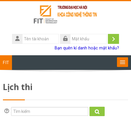
Chuyển tới nội dung chính
Tên
tài
Đăng
Mật
Bạn quên kí danh hoặc mật khẩu?
khoản
khẩu
nhập
FIT
Chương trình đào tạo
Lịch thi
Giảng viên
Sinh viên
Tìm kiếm
Tìm kiếm
Research