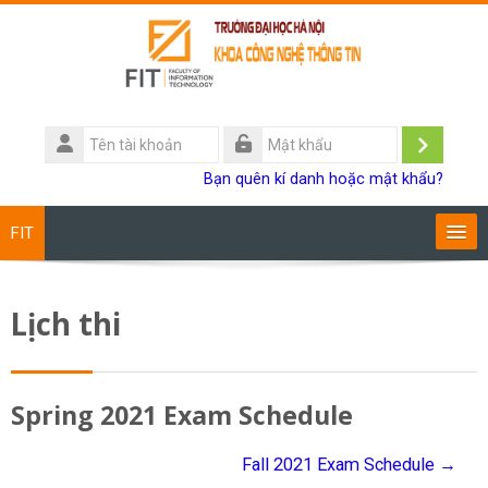
Chuyển tới nội dung chính
Tên
tài
Đăng
Mật
Bạn quên kí danh hoặc mật khẩu?
khoản
khẩu
nhập
FIT
Chương trình đào tạo
Lịch thi
Giảng viên
Sinh viên
Spring 2021 Exam Schedule
Research
Fall 2021 Exam Schedule →