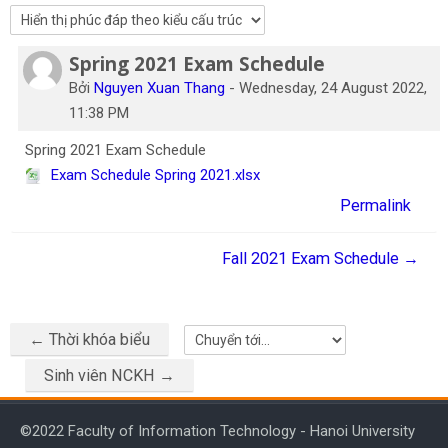
Tiếng Việt
Spring 2021 Exam Schedule
Tìm
Số lượng các câu trả lời: 0
kiếm
Gửi
Bởi
Nguyen Xuan Thang
-
Wednesday, 24 August 2022,
khoá
11:38 PM
học
Spring 2021 Exam Schedule
Exam Schedule Spring 2021.xlsx
Permalink
Fall 2021 Exam Schedule →
← Thời khóa biểu
Chuyển tới...
Sinh viên NCKH →
©2022 Faculty of Information Technology - Hanoi University