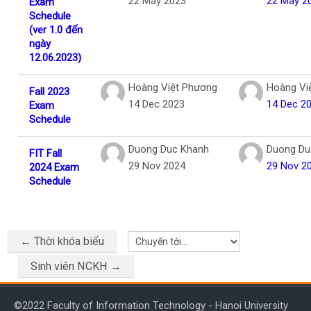
22 May 2023
22 May 2
Exam
Schedule
(ver 1.0 đến
ngày
12.06.2023)
Hoàng Việt Phương
Hoàng Vi
Fall 2023
14 Dec 2023
14 Dec 2
Exam
Schedule
Duong Duc Khanh
Duong Du
FIT Fall
29 Nov 2024
29 Nov 2
2024 Exam
Schedule
← Thời khóa biểu
Chuyển tới...
Sinh viên NCKH →
©2022 Faculty of Information Technology - Hanoi University