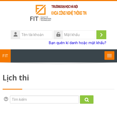
Chuyển tới nội dung chính
Tên
tài
Đăng
Mật
Bạn quên kí danh hoặc mật khẩu?
khoản
khẩu
nhập
FIT
Chương trình đào tạo
Lịch thi
Giảng viên
Sinh viên
Tìm kiếm
Tìm kiếm
Research