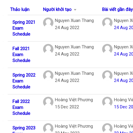
Tiếng Việt
Thảo luận
Người khởi tạo
Bài viết gần đây
Tìm
Danh sách các cuộc thảo luận. Đang hiển
Nguyen Xuan Thang
Nguyen X
Spring 2021
kiếm
Gửi
24 Aug 2022
24 Aug 2
Exam
khoá
Schedule
học
Nguyen Xuan Thang
Nguyen X
Fall 2021
24 Aug 2022
24 Aug 2
Exam
Schedule
Nguyen Xuan Thang
Nguyen X
Spring 2022
24 Aug 2022
24 Aug 2
Exam
Schedule
Hoàng Việt Phương
Hoàng Vi
Fall 2022
15 Dec 2022
15 Dec 2
Exam
Schedule
Hoàng Việt Phương
Hoàng Vi
Spring 2023