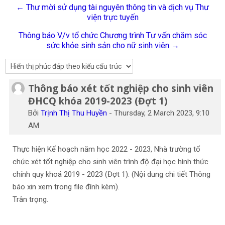
← Thư mời sử dụng tài nguyên thông tin và dịch vụ Thư
Tiếng Việt
viện trực tuyến
Tìm
Thông báo V/v tổ chức Chương trình Tư vấn chăm sóc
kiếm
Gửi
sức khỏe sinh sản cho nữ sinh viên →
khoá
học
Thông báo xét tốt nghiệp cho sinh viên
Số lượng các câu trả lời: 0
ĐHCQ khóa 2019-2023 (Đợt 1)
Bởi
Trịnh Thị Thu Huyền
-
Thursday, 2 March 2023, 9:10
AM
Thực hiện Kế hoạch năm học 2022 - 2023, Nhà trường tổ
chức xét tốt nghiệp cho sinh viên trình độ đại học hình thức
chính quy khoá 2019 - 2023 (Đợt 1).
(
Nội
dung chi tiết Thông
báo xin xem trong file đính kèm).
Trân trọng.