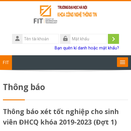
Chuyển tới nội dung chính
Tên
tài
Đăng
Mật
Bạn quên kí danh hoặc mật khẩu?
khoản
khẩu
nhập
FIT
Chương trình đào tạo
Thông báo
Giảng viên
Sinh viên
Thông báo xét tốt nghiệp cho sinh
viên ĐHCQ khóa 2019-2023 (Đợt 1)
Research