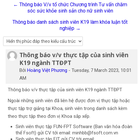
← Thông báo V/v tổ chức Chương trình Tư vấn chăm
Tiếng Việt
sóc sức khỏe sinh sản cho nữ sinh viên
Tìm
Thông báo danh sách sinh viên K19 làm khóa luận tốt
kiếm
Gửi
nghiệp →
khoá
học
Thông báo v/v thực tập của sinh viên
Số lượng các câu trả lời: 0
K19 ngành TTĐPT
Bởi
Hoàng Việt Phương
-
Tuesday, 7 March 2023, 10:01
AM
Thông báo v/v thực tập của sinh viên K19 ngành TTĐPT
Ngoài những sinh viên đã liên hệ được đơn vị thực tập hoặc
thực tập trợ giảng tại Khoa, sinh viên trong danh sách kèm
theo thực tập theo đơn vị Khoa sắp xếp.
Sinh viên thực tập FUN-FPT Software (Ban văn hóa đoàn
thể Fsoft) gửi CV tới email: minhbb@fsoft.com.vn
Sinh viên thực tập FIT gửi CV tới email: