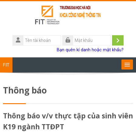
Chuyển tới nội dung chính
Tên
tài
Đăng
Mật
Bạn quên kí danh hoặc mật khẩu?
khoản
khẩu
nhập
FIT
Chương trình đào tạo
Thông báo
Giảng viên
Sinh viên
Thông báo v/v thực tập của sinh viên
K19 ngành TTĐPT
Research