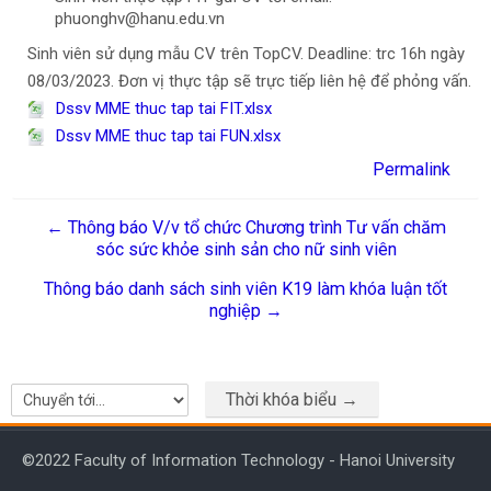
phuonghv@hanu.edu.vn
Sinh viên sử dụng mẫu CV trên TopCV. Deadline: trc 16h ngày
08/03/2023. Đơn vị thực tập sẽ trực tiếp liên hệ để phỏng vấn.
Dssv MME thuc tap tai FIT.xlsx
Dssv MME thuc tap tai FUN.xlsx
Permalink
← Thông báo V/v tổ chức Chương trình Tư vấn chăm
sóc sức khỏe sinh sản cho nữ sinh viên
Thông báo danh sách sinh viên K19 làm khóa luận tốt
nghiệp →
Thời khóa biểu →
Chuyển tới...
©2022 Faculty of Information Technology - Hanoi University