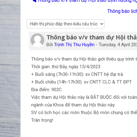
◀︎ Thông báo v/v tham dự Hội thảo định hướng ng
Thông báo lịc
Thông báo v/v tham dự Hội thảo
Số lượng các câu trả lời: 0
Bởi
Trịnh Thị Thu Huyền
-
Tuesday, 4 April 20
Thông báo v/v tham dự Hội thảo giới thiệu quy trìn
Thời gian: thứ Bảy, ngày 15/4/2023:
+ Buổi sáng (7h30-11h30): sv CNTT hệ đại trà
+ Buổi chiều (14h-17h30): sv CNTT CLC & TT ĐPT
Địa điểm: 902C
Việc tham dự Hội thảo này là
BẮT BUỘC
đối với toà
ngành của Khoa để tham dự Hội thảo này.
SV có lịch học các môn thuộc Bộ môn chung có thể 
Trân trọng!