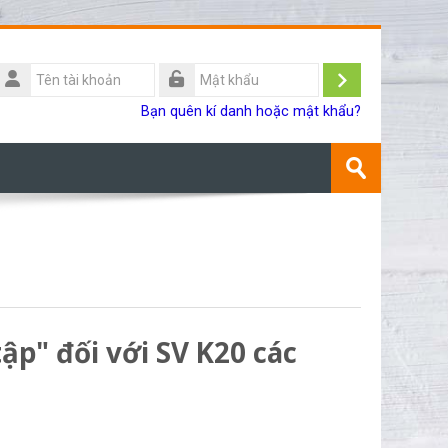
Tên
ài
Đăng
Mật
Bạn quên kí danh hoặc mật khẩu?
khoản
khẩu
nhập
Tìm
kiếm
Gửi
khoá
học
ập" đối với SV K20 các