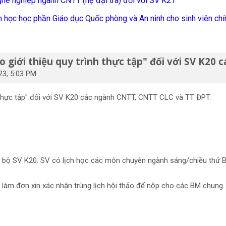
hề nghiệp ngành CNTT (hệ đại trà) đối với SV K21
h học học phần Giáo dục Quốc phòng và An ninh cho sinh viên ch
 giới thiệu quy trình thực tập" đối với SV K20
23, 5:03 PM
h thực tập" đối với SV K20 các ngành CNTT, CNTT CLC và TT ĐPT:
n bộ SV K20. SV có lịch học các môn chuyên ngành sáng/chiều thứ
làm đơn xin xác nhận trùng lịch hội thảo để nộp cho các BM chung.