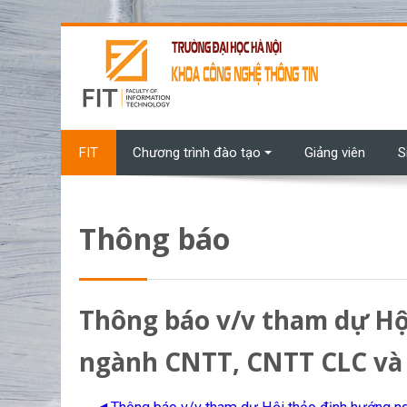
Chuyển tới nội dung chính
FIT
Chương trình đào tạo
Giảng viên
S
Thông báo
Thông báo v/v tham dự Hội 
ngành CNTT, CNTT CLC và