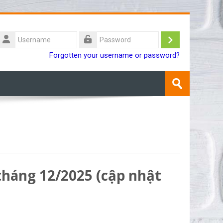
Username
Log
Password
Forgotten your username or password?
in
Search
courses
Submit
 tháng 12/2025 (cập nhật