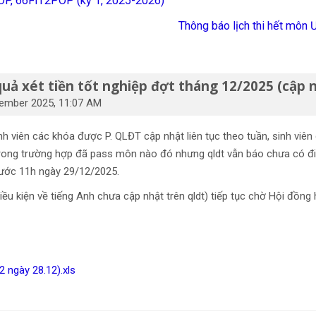
POP, 66FIT2POP (kỳ 1, 2025-2026)
Thông báo lịch thi hết môn
quả xét tiền tốt nghiệp đợt tháng 12/2025 (cập 
cember 2025, 11:07 AM
inh viên các khóa được P. QLĐT cập nhật liên tục theo tuần, sinh vi
Trong trường hợp đã pass môn nào đó nhưng qldt vẫn báo chưa có điểm
rước 11h ngày 29/12/2025.
ều kiện về tiếng Anh chưa cập nhật trên qldt) tiếp tục chờ Hội đồng
 ngày 28.12).xls