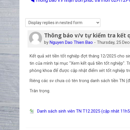
◀︎ Thông báo v.v nhận đơn phúc tra môn 62FIT2
Thông báo v/v tự kiểm tra kết 
Number of replies: 0
by
Nguyen Dao Thien Bao
-
Thursday, 25 De
Kết quả xét tiền tốt nghiệp đợt tháng 12/2025 cho s
tin của mình tại mục "Xem kết quả tiền tốt nghiệp". 
phòng khoa để được cập nhật điểm xét tốt nghiệp t
Riêng các sv chưa có tên trong danh sách tiền TN (đi
Trân trọng.
Danh sách sinh viên TN T12.2025 (cập nhât 11h52