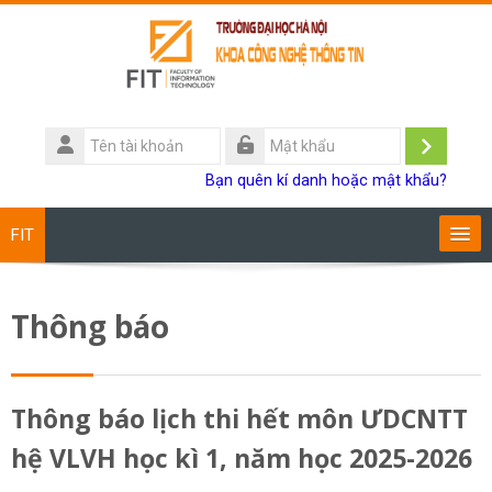
Chuyển tới nội dung chính
Tên
tài
Đăng
Mật
Bạn quên kí danh hoặc mật khẩu?
khoản
khẩu
nhập
FIT
Chương trình đào tạo
Thông báo
Giảng viên
Sinh viên
Thông báo lịch thi hết môn ƯDCNTT
hệ VLVH học kì 1, năm học 2025-2026
Research