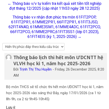
← Thông báo v/v tự kiểm tra kết quả xét tiền tốt nghiệp
Tiếng Việt
đợt tháng 12/2025 (cập nhật 11h53 ngày 28.12.2025)
Tìm
Thông báo v.v nhận đơn phúc tra môn 61FIT2POP,
kiếm
Gửi
61FIT2PR1, 61MME2PR1, 66FIT2PR1, 61FIT3JSD,
khoá
62FIT4NAD, 61MME3SM1, 61MME4ADC, 61FIT2PCO,
học
66FIT2PCO, 61MME2PRC,61FIT3SS1 (lớp 01.2023),
61FIT4EIS (kỳ 1, 2025-2026) →
Thông báo lịch thi hết môn ƯDCNTT hệ
Số lượng các câu trả lời: 0
VLVH học kì 1, năm học 2025-2026
Bởi
Trịnh Thị Thu Huyền
-
Friday, 26 December 2025, 8:20
AM
Bộ môn THCS sẽ tổ chức thi hết môn ƯDCNTT học kì 1, năm
học 2025-2026 vào sáng thứ Bảy, ngày 17/01/2026 (ca 1 từ
8h-9h, ca 2 từ 9h45-10h45)
Lưu ý: