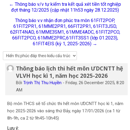
← Thông báo v/v tự kiểm tra kết quả xét tiền tốt nghiệp
Tiếng Việt
đợt tháng 12/2025 (cập nhật 11h53 ngày 28.12.2025)
Tìm
Thông báo v.v nhận đơn phúc tra môn 61FIT2POP,
kiếm
Gửi
61FIT2PR1, 61MME2PR1, 66FIT2PR1, 61FIT3JSD,
khoá
62FIT4NAD, 61MME3SM1, 61MME4ADC, 61FIT2PCO,
học
66FIT2PCO, 61MME2PRC,61FIT3SS1 (lớp 01.2023),
61FIT4EIS (kỳ 1, 2025-2026) →
Thông báo lịch thi hết môn ƯDCNTT hệ
Số lượng các câu trả lời: 0
VLVH học kì 1, năm học 2025-2026
Bởi
Trịnh Thị Thu Huyền
-
Friday, 26 December 2025, 8:20
AM
Bộ môn THCS sẽ tổ chức thi hết môn ƯDCNTT học kì 1, năm
học 2025-2026 vào sáng thứ Bảy, ngày 17/01/2026 (ca 1 từ
8h-9h, ca 2 từ 9h45-10h45)
Lưu ý: