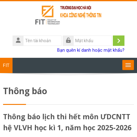
Chuyển tới nội dung chính
Tên
tài
Đăng
Mật
Bạn quên kí danh hoặc mật khẩu?
khoản
khẩu
nhập
FIT
Chương trình đào tạo
Thông báo
Giảng viên
Sinh viên
Thông báo lịch thi hết môn ƯDCNTT
hệ VLVH học kì 1, năm học 2025-2026
Research