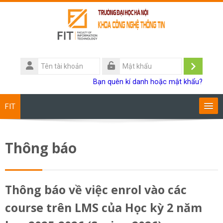
Chuyển tới nội dung chính
Tên
tài
Đăng
Mật
Bạn quên kí danh hoặc mật khẩu?
khoản
khẩu
nhập
FIT
Chương trình đào tạo
Thông báo
Giảng viên
Sinh viên
Thông báo về việc enrol vào các
course trên LMS của Học kỳ 2 năm
Research