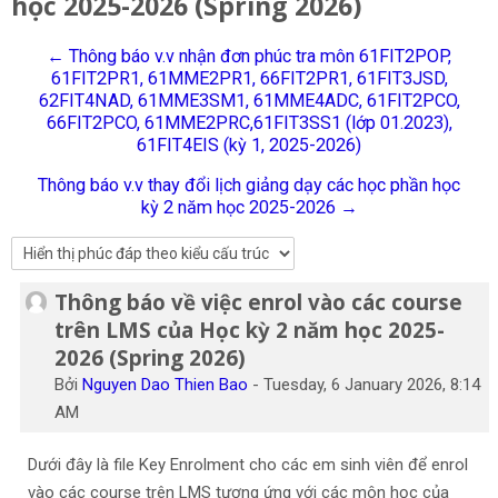
học 2025-2026 (Spring 2026)
Tiếng Việt
← Thông báo v.v nhận đơn phúc tra môn 61FIT2POP,
Tìm
61FIT2PR1, 61MME2PR1, 66FIT2PR1, 61FIT3JSD,
kiếm
Gửi
62FIT4NAD, 61MME3SM1, 61MME4ADC, 61FIT2PCO,
khoá
66FIT2PCO, 61MME2PRC,61FIT3SS1 (lớp 01.2023),
học
61FIT4EIS (kỳ 1, 2025-2026)
Thông báo v.v thay đổi lịch giảng dạy các học phần học
kỳ 2 năm học 2025-2026 →
Thông báo về việc enrol vào các course
Số lượng các câu trả lời: 0
trên LMS của Học kỳ 2 năm học 2025-
2026 (Spring 2026)
Bởi
Nguyen Dao Thien Bao
-
Tuesday, 6 January 2026, 8:14
AM
Dưới đây là file Key Enrolment cho các em sinh viên để enrol
vào các course trên LMS tương ứng với các môn học của