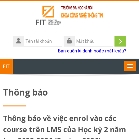
Chuyển tới nội dung chính
Tên
tài
Đăng
Mật
Bạn quên kí danh hoặc mật khẩu?
khoản
khẩu
nhập
FIT
Chương trình đào tạo
Thông báo
Giảng viên
Sinh viên
Thông báo về việc enrol vào các
course trên LMS của Học kỳ 2 năm
Research