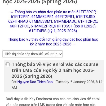
học 2025-2026 (Spring 2026)
Tiếng Việt
← Thông báo v.v nhận đơn phúc tra môn 61FIT2POP,
Tìm
61FIT2PR1, 61MME2PR1, 66FIT2PR1, 61FIT3JSD,
kiếm
Gửi
62FIT4NAD, 61MME3SM1, 61MME4ADC, 61FIT2PCO,
khoá
66FIT2PCO, 61MME2PRC,61FIT3SS1 (lớp 01.2023),
học
61FIT4EIS (kỳ 1, 2025-2026)
Thông báo v.v thay đổi lịch giảng dạy các học phần học
kỳ 2 năm học 2025-2026 →
Thông báo về việc enrol vào các course
Số lượng các câu trả lời: 0
trên LMS của Học kỳ 2 năm học 2025-
2026 (Spring 2026)
Bởi
Nguyen Dao Thien Bao
-
Tuesday, 6 January 2026, 8:14
AM
Dưới đây là file Key Enrolment cho các em sinh viên để enrol
vào các course trên LMS tương ứng với các môn học của