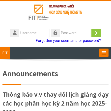
Skip to main content
Username
Log
Password
Forgotten your username or password?
in
FIT
Training Programs
Announcements
Staff
Students
Thông báo v.v thay đổi lịch giảng dạy
các học phần học kỳ 2 năm học 2025-
Research