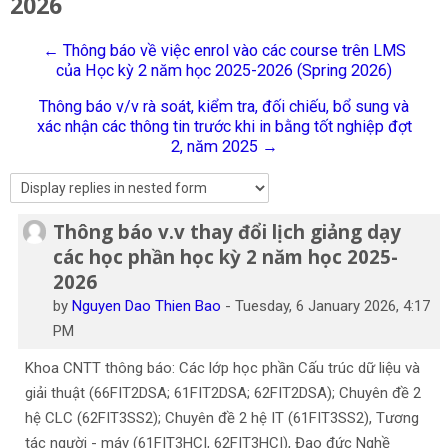
2026
English
← Thông báo về việc enrol vào các course trên LMS
Search
của Học kỳ 2 năm học 2025-2026 (Spring 2026)
courses
Sub
Thông báo v/v rà soát, kiểm tra, đối chiếu, bổ sung và
xác nhận các thông tin trước khi in bằng tốt nghiệp đợt
2, năm 2025 →
Thông báo v.v thay đổi lịch giảng dạy
Number of replies: 0
các học phần học kỳ 2 năm học 2025-
2026
by
Nguyen Dao Thien Bao
-
Tuesday, 6 January 2026, 4:17
PM
Khoa CNTT thông báo: Các lớp học phần Cấu trúc dữ liệu và
giải thuật (66FIT2DSA; 61FIT2DSA; 62FIT2DSA); Chuyên đề 2
hệ CLC (62FIT3SS2); Chuyên đề 2 hệ IT (61FIT3SS2), Tương
tác người - máy (61FIT3HCI, 62FIT3HCI), Đạo đức Nghề