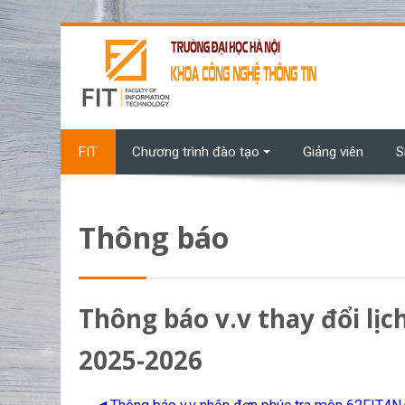
Chuyển tới nội dung chính
FIT
Chương trình đào tạo
Giảng viên
S
Thông báo
Thông báo v.v thay đổi lị
2025-2026