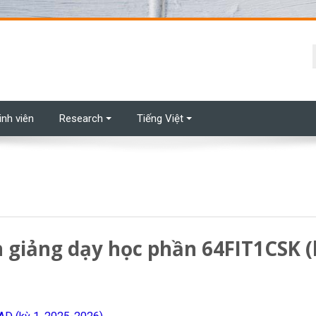
t
inh viên
Research
Tiếng Việt
ch giảng dạy học phần 64FIT1CSK (