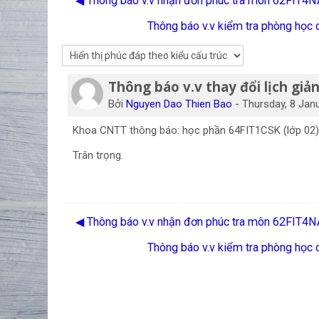
◀︎ Thông báo v.v nhận đơn phúc tra môn 62FIT4N
Thông báo v.v kiểm tra phòng học
Thông báo v.v thay đổi lịch gi
Số lượng các câu trả lời: 0
Bởi
Nguyen Dao Thien Bao
-
Thursday, 8 Jan
Khoa CNTT thông báo: học phần 64FIT1CSK (lớp 02) tu
Trân trọng.
◀︎ Thông báo v.v nhận đơn phúc tra môn 62FIT4N
Thông báo v.v kiểm tra phòng học