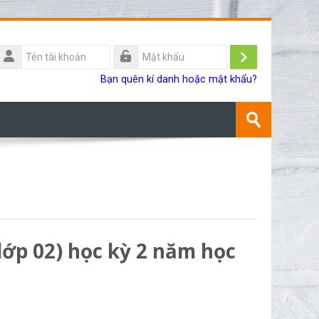
Tên
ài
Đăng
Mật
Bạn quên kí danh hoặc mật khẩu?
khoản
khẩu
nhập
Tìm
kiếm
Gửi
khoá
học
lớp 02) học kỳ 2 năm học