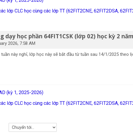
AD (kỳ 1, 2025-2026)
 các lớp CLC học cùng các lớp TT (62FIT2CNE, 62FIT2DSA, 62FI
ảng dạy học phần 64FIT1CSK (lớp 02) học kỳ 2 nă
uary 2026, 7:58 AM
ần này nghỉ, lớp học này sẽ bắt đầu từ tuần sau 14/1/2025 theo lịc
AD (kỳ 1, 2025-2026)
 các lớp CLC học cùng các lớp TT (62FIT2CNE, 62FIT2DSA, 62FI
Chuyển tới...