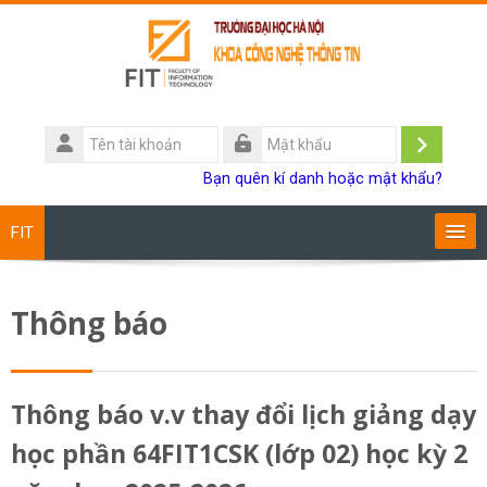
Chuyển tới nội dung chính
Tên
tài
Đăng
Mật
Bạn quên kí danh hoặc mật khẩu?
khoản
khẩu
nhập
FIT
Chương trình đào tạo
Thông báo
Giảng viên
Sinh viên
Thông báo v.v thay đổi lịch giảng dạy
học phần 64FIT1CSK (lớp 02) học kỳ 2
Research