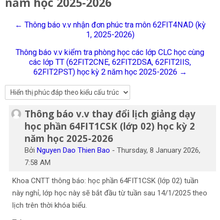
năm học 2025-2026
Tiếng Việt
← Thông báo v.v nhận đơn phúc tra môn 62FIT4NAD (kỳ
Tìm
1, 2025-2026)
kiếm
Gửi
khoá
Thông báo v.v kiểm tra phòng học các lớp CLC học cùng
học
các lớp TT (62FIT2CNE, 62FIT2DSA, 62FIT2IIS,
62FIT2PST) học kỳ 2 năm học 2025-2026 →
Thông báo v.v thay đổi lịch giảng dạy
Số lượng các câu trả lời: 0
học phần 64FIT1CSK (lớp 02) học kỳ 2
năm học 2025-2026
Bởi
Nguyen Dao Thien Bao
-
Thursday, 8 January 2026,
7:58 AM
Khoa CNTT thông báo: học phần 64FIT1CSK (lớp 02) tuần
này nghỉ, lớp học này sẽ bắt đầu từ tuần sau 14/1/2025 theo
lịch trên thời khóa biểu.