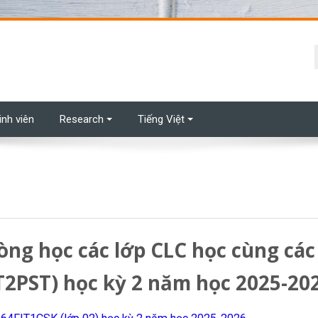
t
inh viên
Research
Tiếng Việt
òng học các lớp CLC học cùng các
IT2PST) học kỳ 2 năm học 2025-20