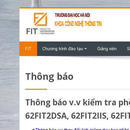
Chuyển tới nội dung chính
FIT
Chương trình đào tạo
Giảng viên
S
Thông báo
Thông báo v.v kiểm tra ph
62FIT2DSA, 62FIT2IIS, 62F