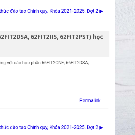
thức đào tạo Chính quy, Khóa 2021-2025, Đợt 2 ▶︎
62FIT2DSA, 62FIT2IIS, 62FIT2PST) học
ứng với các học phần 66FIT2CNE, 66FIT2DSA,
Permalink
thức đào tạo Chính quy, Khóa 2021-2025, Đợt 2 ▶︎