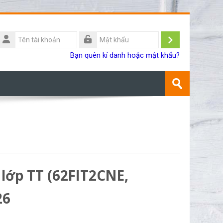
Tên
ài
Đăng
Mật
Bạn quên kí danh hoặc mật khẩu?
khoản
khẩu
nhập
Tìm
kiếm
Gửi
khoá
học
 lớp TT (62FIT2CNE,
26