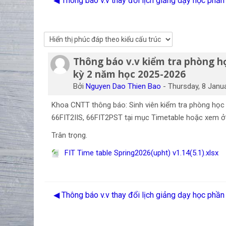
◀︎ Thông báo v.v thay đổi lịch giảng dạy học ph
Thông báo v.v kiểm tra phòng họ
Số lượng các câu trả lời: 0
kỳ 2 năm học 2025-2026
Bởi
Nguyen Dao Thien Bao
-
Thursday, 8 Janu
Khoa CNTT thông báo: Sinh viên kiểm tra phòng họ
66FIT2IIS, 66FIT2PST tại mục Timetable hoặc xem ở f
Trân trọng.
FIT Time table Spring2026(upht) v1.14(5.1).xlsx
◀︎ Thông báo v.v thay đổi lịch giảng dạy học ph