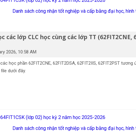
ần 64FIT1CSK (lớp 02) học kỳ 2 năm học 2025-2026
Danh sách công nhận tốt nghiệp và cấp bằng đại học, hình 
c các lớp CLC học cùng các lớp TT (62FIT2CNE, 
ary 2026, 10:58 AM
c các học phần 62FIT2CNE, 62FIT2DSA, 62FIT2IIS, 62FIT2PST tương 
ile dưới đây.
ần 64FIT1CSK (lớp 02) học kỳ 2 năm học 2025-2026
Danh sách công nhận tốt nghiệp và cấp bằng đại học, hình 