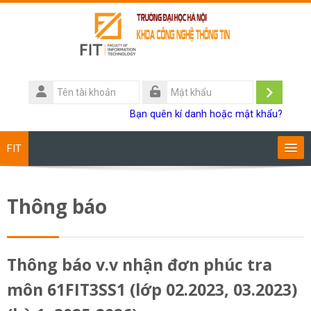
Chuyển tới nội dung chính
Tên
tài
Đăng
Mật
Bạn quên kí danh hoặc mật khẩu?
khoản
khẩu
nhập
FIT
Chương trình đào tạo
Thông báo
Giảng viên
Sinh viên
Thông báo v.v nhận đơn phúc tra
môn 61FIT3SS1 (lớp 02.2023, 03.2023)
Research