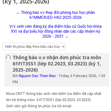
(kỳ 1, 2025-2026)
Tiếng Việt
← Thông báo v.v thay đổi phòng học học phần
Tìm
61MME3UED HK2 2025-2026
kiếm
Gửi
khoá
V/v sinh viên đăng ký địa điểm bầu cử Quốc hội khóa
học
XVI và đại biểu hội đồng nhân dân các cấp nhiệm kỳ
2026 - 2031 →
Thông báo v.v nhận đơn phúc tra môn
Số lượng các câu trả lời: 0
61FIT3SS1 (lớp 02.2023, 03.2023) (kỳ 1,
2025-2026)
Bởi
Nguyen Dao Thien Bao
-
Friday, 6 February 2026, 1:54
PM
Khoa CNTT thông báo sinh viên kiểm tra điểm đã cập nhật
lên hệ thống môn 61FIT3SS1 (lớp 02.2023, 03.2023).
Sinh viên gửi thông tin phúc tra tới email: