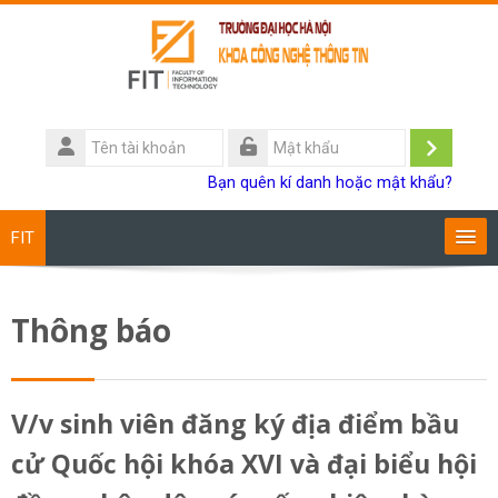
Chuyển tới nội dung chính
Tên
tài
Đăng
Mật
Bạn quên kí danh hoặc mật khẩu?
khoản
khẩu
nhập
FIT
Chương trình đào tạo
Thông báo
Giảng viên
Sinh viên
V/v sinh viên đăng ký địa điểm bầu
cử Quốc hội khóa XVI và đại biểu hội
Research