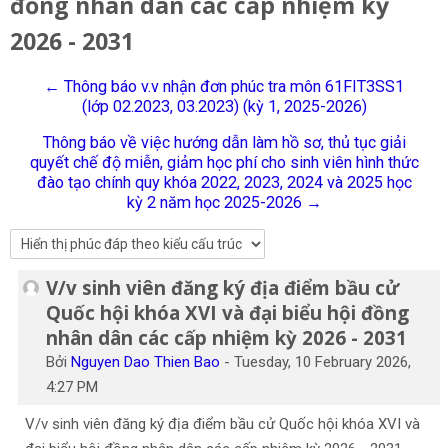
đồng nhân dân các cấp nhiệm kỳ
Tiếng Việt
2026 - 2031
Tìm
kiếm
Gửi
← Thông báo v.v nhận đơn phúc tra môn 61FIT3SS1
khoá
(lớp 02.2023, 03.2023) (kỳ 1, 2025-2026)
học
Thông báo về việc hướng dẫn làm hồ sơ, thủ tục giải
quyết chế độ miễn, giảm học phí cho sinh viên hình thức
đào tạo chính quy khóa 2022, 2023, 2024 và 2025 học
kỳ 2 năm học 2025-2026 →
V/v sinh viên đăng ký địa điểm bầu cử
Số lượng các câu trả lời: 0
Quốc hội khóa XVI và đại biểu hội đồng
nhân dân các cấp nhiệm kỳ 2026 - 2031
Bởi
Nguyen Dao Thien Bao
-
Tuesday, 10 February 2026,
4:27 PM
V/v sinh viên đăng ký địa điểm bầu cử Quốc hội khóa XVI và