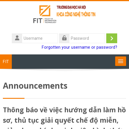
Skip to main content
Username
Log
Password
Forgotten your username or password?
in
FIT
Training Programs
Announcements
Staff
Students
Thông báo về việc hướng dẫn làm hồ
sơ, thủ tục giải quyết chế độ miễn,
Research