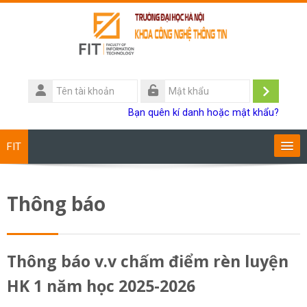
Chuyển tới nội dung chính
Tên
tài
Đăng
Mật
Bạn quên kí danh hoặc mật khẩu?
khoản
khẩu
nhập
FIT
Chương trình đào tạo
Thông báo
Giảng viên
Sinh viên
Thông báo v.v chấm điểm rèn luyện
HK 1 năm học 2025-2026
Research