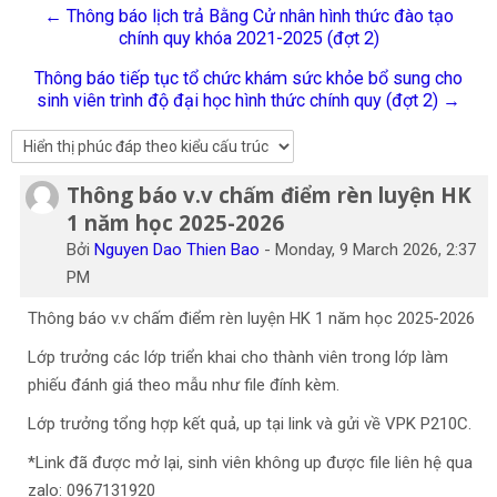
← Thông báo lịch trả Bằng Cử nhân hình thức đào tạo
Tiếng Việt
chính quy khóa 2021-2025 (đợt 2)
Tìm
Thông báo tiếp tục tổ chức khám sức khỏe bổ sung cho
kiếm
Gửi
sinh viên trình độ đại học hình thức chính quy (đợt 2) →
khoá
học
Thông báo v.v chấm điểm rèn luyện HK
Số lượng các câu trả lời: 0
1 năm học 2025-2026
Bởi
Nguyen Dao Thien Bao
-
Monday, 9 March 2026, 2:37
PM
Thông báo v.v chấm điểm rèn luyện HK 1 năm học 2025-2026
Lớp trưởng các lớp triển khai cho thành viên trong lớp làm
phiếu đánh giá theo mẫu như file đính kèm.
Lớp trưởng tổng hợp kết quả, up tại link và gửi về VPK P210C.
*Link đã được mở lại, sinh viên không up được file liên hệ qua
zalo: 0967131920