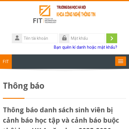
Chuyển tới nội dung chính
Tên
tài
Đăng
Mật
Bạn quên kí danh hoặc mật khẩu?
khoản
khẩu
nhập
FIT
Chương trình đào tạo
Thông báo
Giảng viên
Sinh viên
Thông báo danh sách sinh viên bị
cảnh báo học tập và cảnh báo buộc
Research