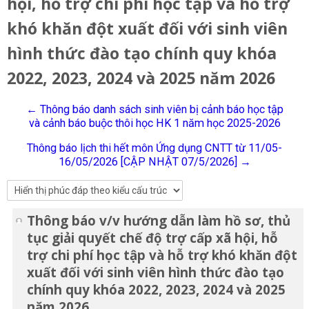
hội, hỗ trợ chi phí học tập và hỗ trợ
Tiếng Việt
khó khăn đột xuất đối với sinh viên
Tìm
hình thức đào tạo chính quy khóa
kiếm
Gửi
khoá
2022, 2023, 2024 và 2025 năm 2026
học
← Thông báo danh sách sinh viên bị cảnh báo học tập
và cảnh báo buộc thôi học HK 1 năm học 2025-2026
Thông báo lịch thi hết môn Ứng dụng CNTT từ 11/05-
16/05/2026 [CẬP NHẬT 07/5/2026] →
Thông báo v/v hướng dẫn làm hồ sơ, thủ
Số lượng các câu trả lời: 0
tục giải quyết chế độ trợ cấp xã hội, hỗ
trợ chi phí học tập và hỗ trợ khó khăn đột
xuất đối với sinh viên hình thức đào tạo
chính quy khóa 2022, 2023, 2024 và 2025
năm 2026