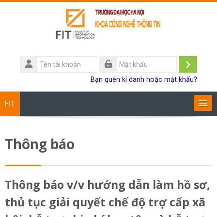
Chuyển tới nội dung chính
Tên
tài
Đăng
Mật
Bạn quên kí danh hoặc mật khẩu?
khoản
khẩu
nhập
FIT
Chương trình đào tạo
Thông báo
Giảng viên
Sinh viên
Thông báo v/v hướng dẫn làm hồ sơ,
thủ tục giải quyết chế độ trợ cấp xã
Research