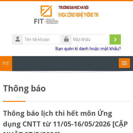
Chuyển tới nội dung chính
Tên
tài
Đăng
Mật
Bạn quên kí danh hoặc mật khẩu?
khoản
khẩu
nhập
FIT
Chương trình đào tạo
Thông báo
Giảng viên
Sinh viên
Thông báo lịch thi hết môn Ứng
dụng CNTT từ 11/05-16/05/2026 [CẬP
Research