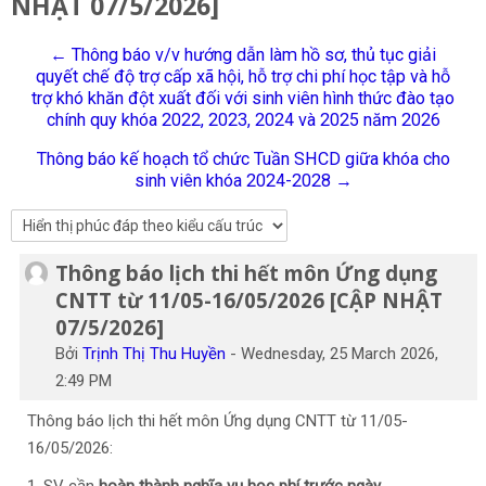
NHẬT 07/5/2026]
Tiếng Việt
← Thông báo v/v hướng dẫn làm hồ sơ, thủ tục giải
Tìm
quyết chế độ trợ cấp xã hội, hỗ trợ chi phí học tập và hỗ
kiếm
Gửi
trợ khó khăn đột xuất đối với sinh viên hình thức đào tạo
khoá
chính quy khóa 2022, 2023, 2024 và 2025 năm 2026
học
Thông báo kế hoạch tổ chức Tuần SHCD giữa khóa cho
sinh viên khóa 2024-2028 →
Thông báo lịch thi hết môn Ứng dụng
Số lượng các câu trả lời: 0
CNTT từ 11/05-16/05/2026 [CẬP NHẬT
07/5/2026]
Bởi
Trịnh Thị Thu Huyền
-
Wednesday, 25 March 2026,
2:49 PM
Thông báo lịch thi hết môn Ứng dụng CNTT từ 11/05-
16/05/2026: