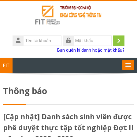
Chuyển tới nội dung chính
Tên
tài
Đăng
Mật
Bạn quên kí danh hoặc mật khẩu?
khoản
khẩu
nhập
FIT
Chương trình đào tạo
Thông báo
Giảng viên
Sinh viên
[Cập nhật] Danh sách sinh viên được
phê duyệt thực tập tốt nghiệp Đợt II
Research