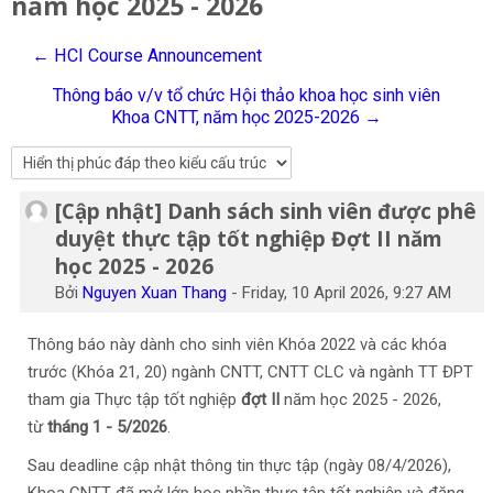
năm học 2025 - 2026
Tiếng Việt
← HCI Course Announcement
Tìm
kiếm
Gửi
Thông báo v/v tổ chức Hội thảo khoa học sinh viên
khoá
Khoa CNTT, năm học 2025-2026 →
học
[Cập nhật] Danh sách sinh viên được phê
Số lượng các câu trả lời: 0
duyệt thực tập tốt nghiệp Đợt II năm
học 2025 - 2026
Bởi
Nguyen Xuan Thang
-
Friday, 10 April 2026, 9:27 AM
Thông báo này dành cho sinh viên Khóa 2022 và các khóa
trước (Khóa 21, 20) ngành CNTT, CNTT CLC và ngành TT ĐPT
tham gia Thực tập tốt nghiệp
đợt II
năm học 2025 - 2026,
từ
tháng 1 - 5/2026
.
Sau deadline cập nhật thông tin thực tập (ngày 08/4/2026),