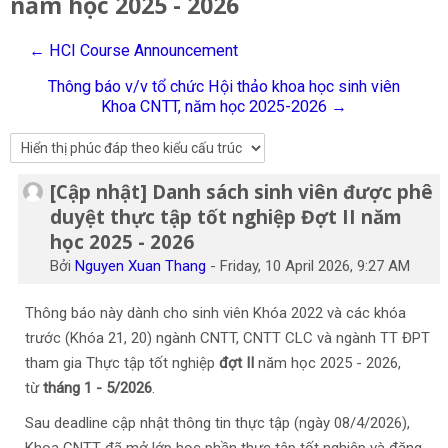
năm học 2025 - 2026
Tiếng Việt
← HCI Course Announcement
Tìm
kiếm
Gửi
Thông báo v/v tổ chức Hội thảo khoa học sinh viên
khoá
Khoa CNTT, năm học 2025-2026 →
học
[Cập nhật] Danh sách sinh viên được phê
Số lượng các câu trả lời: 0
duyệt thực tập tốt nghiệp Đợt II năm
học 2025 - 2026
Bởi
Nguyen Xuan Thang
-
Friday, 10 April 2026, 9:27 AM
Thông báo này dành cho sinh viên Khóa 2022 và các khóa
trước (Khóa 21, 20) ngành CNTT, CNTT CLC và ngành TT ĐPT
tham gia Thực tập tốt nghiệp
đợt II
năm học 2025 - 2026,
từ
tháng 1 - 5/2026
.
Sau deadline cập nhật thông tin thực tập (ngày 08/4/2026),