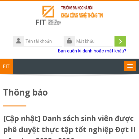
Chuyển tới nội dung chính
Tên
tài
Đăng
Mật
Bạn quên kí danh hoặc mật khẩu?
khoản
khẩu
nhập
FIT
Chương trình đào tạo
Thông báo
Giảng viên
Sinh viên
[Cập nhật] Danh sách sinh viên được
phê duyệt thực tập tốt nghiệp Đợt II
Research