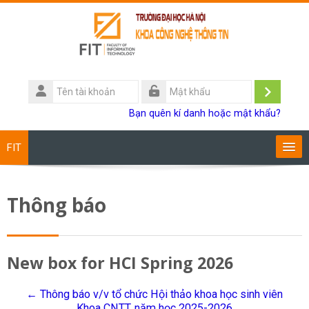
Chuyển tới nội dung chính
Tên
tài
Đăng
Mật
Bạn quên kí danh hoặc mật khẩu?
khoản
khẩu
nhập
FIT
Chương trình đào tạo
Thông báo
Giảng viên
Sinh viên
New box for HCI Spring 2026
Research
← Thông báo v/v tổ chức Hội thảo khoa học sinh viên
Khoa CNTT, năm học 2025-2026