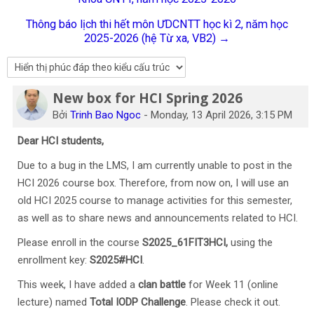
Tiếng Việt
Thông báo lịch thi hết môn ƯDCNTT học kì 2, năm học
2025-2026 (hệ Từ xa, VB2) →
Tìm
kiếm
Gửi
khoá
học
New box for HCI Spring 2026
Số lượng các câu trả lời: 0
Bởi
Trinh Bao Ngoc
-
Monday, 13 April 2026, 3:15 PM
Dear HCI students,
Due to a bug in the LMS, I am currently unable to post in the
HCI 2026 course box. Therefore, from now on, I will use an
old HCI 2025 course to manage activities for this semester,
as well as to share news and announcements related to HCI.
Please enroll in the course
S2025_61FIT3HCI,
using the
enrollment key:
S2025#HCI
.
This week, I have added a
clan battle
for Week 11 (online
lecture) named
Total
IODP Challenge
. Please check it out.