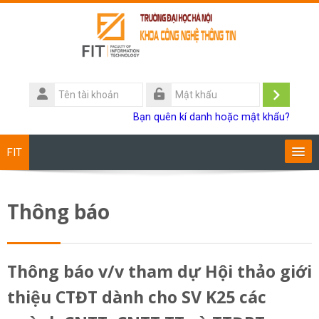
Chuyển tới nội dung chính
Tên
tài
Đăng
Mật
Bạn quên kí danh hoặc mật khẩu?
khoản
khẩu
nhập
FIT
Chương trình đào tạo
Thông báo
Giảng viên
Sinh viên
Thông báo v/v tham dự Hội thảo giới
thiệu CTĐT dành cho SV K25 các
Research