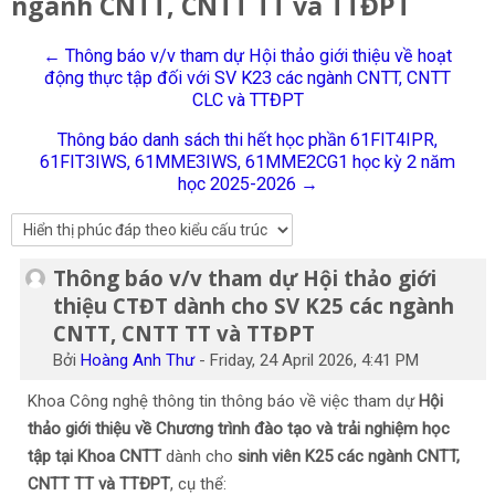
ngành CNTT, CNTT TT và TTĐPT
Tiếng Việt
← Thông báo v/v tham dự Hội thảo giới thiệu về hoạt
Tìm
động thực tập đối với SV K23 các ngành CNTT, CNTT
kiếm
Gửi
CLC và TTĐPT
khoá
học
Thông báo danh sách thi hết học phần 61FIT4IPR,
61FIT3IWS, 61MME3IWS, 61MME2CG1 học kỳ 2 năm
học 2025-2026 →
Thông báo v/v tham dự Hội thảo giới
Số lượng các câu trả lời: 0
thiệu CTĐT dành cho SV K25 các ngành
CNTT, CNTT TT và TTĐPT
Bởi
Hoàng Anh Thư
-
Friday, 24 April 2026, 4:41 PM
Khoa Công nghệ thông tin thông báo về việc tham dự
Hội
thảo giới thiệu về Chương trình đào tạo và trải nghiệm học
tập tại Khoa CNTT
dành cho
sinh viên K25 các ngành CNTT,
CNTT TT và TTĐPT
, cụ thể: