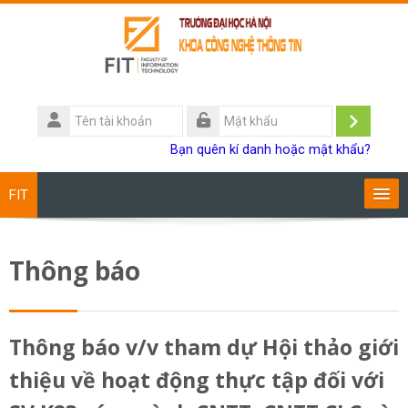
Chuyển tới nội dung chính
Tên
tài
Đăng
Mật
Bạn quên kí danh hoặc mật khẩu?
khoản
khẩu
nhập
FIT
Chương trình đào tạo
Thông báo
Giảng viên
Sinh viên
Thông báo v/v tham dự Hội thảo giới
thiệu về hoạt động thực tập đối với
Research