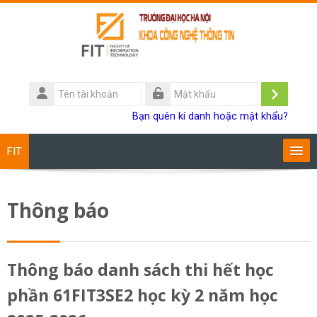
Chuyển tới nội dung chính
Tên
tài
Đăng
Mật
Bạn quên kí danh hoặc mật khẩu?
khoản
khẩu
nhập
FIT
Chương trình đào tạo
Thông báo
Giảng viên
Sinh viên
Thông báo danh sách thi hết học
phần 61FIT3SE2 học kỳ 2 năm học
Research