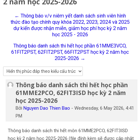
2 năm học 2025-2026
Tiếng Việt
← Thông báo v/v niêm yết danh sách sinh viên hình
Tìm
thức đào tạo chính quy khóa 2022, 2023, 2024 và 2025
kiếm
Gửi
dự kiến được nhận miễn, giảm học phí học kỳ 2 năm
khoá
học 2025 - 2026
học
Thông báo danh sách thi hết học phần 61MME3VCO,
61FIT2PST, 62FIT2PST, 66FIT2PST học kỳ 2 năm học
2025-2026 →
Thông báo danh sách thi hết học phần
Số lượng các câu trả lời: 0
61MME2PCO, 62FIT3ISD học kỳ 2 năm
học 2025-2026
Bởi
Nguyen Dao Thien Bao
-
Wednesday, 6 May 2026, 4:41
PM
Thông báo danh sách thi hết môn 61MME2PCO, 62FIT3ISD
học kỳ 2 năm học 2025-2026 (file đính kèm sẽ được cập nhật