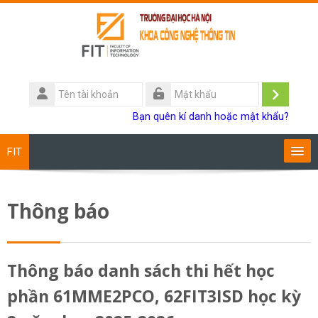
Chuyển tới nội dung chính
Tên
tài
Đăng
Mật
Bạn quên kí danh hoặc mật khẩu?
khoản
khẩu
nhập
FIT
Chương trình đào tạo
Thông báo
Giảng viên
Sinh viên
Thông báo danh sách thi hết học
phần 61MME2PCO, 62FIT3ISD học kỳ
Research