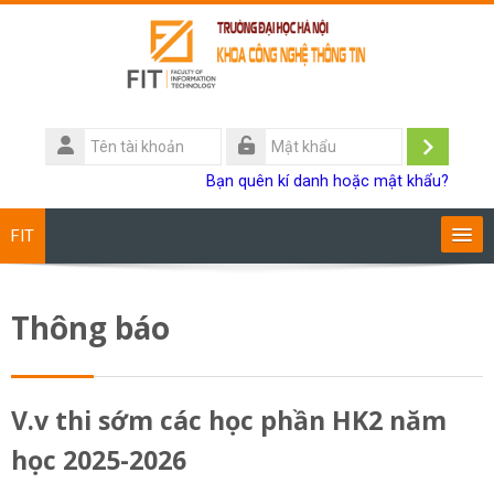
Chuyển tới nội dung chính
Tên
tài
Đăng
Mật
Bạn quên kí danh hoặc mật khẩu?
khoản
khẩu
nhập
FIT
Chương trình đào tạo
Thông báo
Giảng viên
Sinh viên
V.v thi sớm các học phần HK2 năm
học 2025-2026
Research