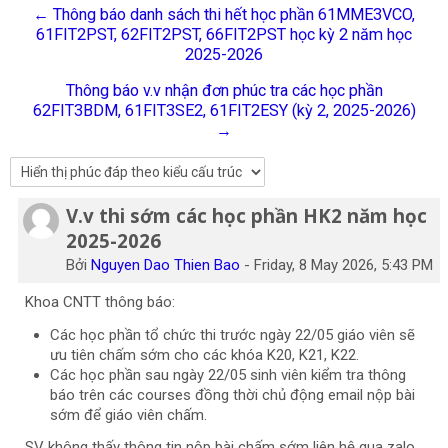
← Thông báo danh sách thi hết học phần 61MME3VCO,
Tiếng Việt
61FIT2PST, 62FIT2PST, 66FIT2PST học kỳ 2 năm học
2025-2026
Tìm
kiếm
Gửi
Thông báo v.v nhận đơn phúc tra các học phần
khoá
62FIT3BDM, 61FIT3SE2, 61FIT2ESY (kỳ 2, 2025-2026)
học
→
V.v thi sớm các học phần HK2 năm học
Số lượng các câu trả lời: 0
2025-2026
Bởi
Nguyen Dao Thien Bao
-
Friday, 8 May 2026, 5:43 PM
Khoa CNTT thông báo:
Các học phần tổ chức thi trước ngày 22/05 giáo viên sẽ
ưu tiên chấm sớm cho các khóa K20, K21, K22.
Các học phần sau ngày 22/05 sinh viên kiểm tra thông
báo trên các courses đồng thời chủ động email nộp bài
sớm để giáo viên chấm.
SV không thấy thông tin nộp bài chấm sớm liên hệ qua zalo